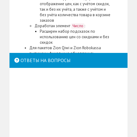
отображение цен, как с учётом скидок,
так и без их учёта, а также с учётом и
без учёта количества товара в корзине
заказов
Доработан элемент
:
Число
Расширен набор подсказок по
использованию цен со скидками и без
скидок
Для пакетов Zion Qiwi и Zion Robokassa
выпущены финальные обновления:
Теперь они будут развиваться в рамках
ОТВЕТЫ НА ВОПРОСЫ
нового пакета Zion xPayment, в котором
скоро появится ещё больше способов
оплаты и соответствующих настраиваемых
модулей для интеграции с различными
платёжными системами
Доработана система мониторинга:
Оптимизировано удаление устаревших
компонентов
Оптимизирована проверка на соответствие
веб-сервера некоторым техническим
требованиям
Zion WebEngine
Zion Catalog
Zion xPayment
Zion Robokassa
Zion Qiwi
Технические требования
Robokassa