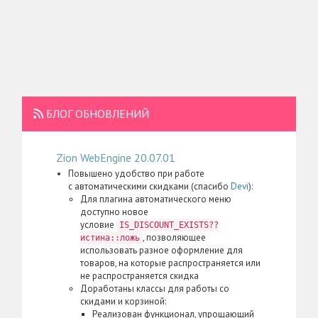
БЛОГ ОБНОВЛЕНИЙ
Zion WebEngine 20.07.01
Повышено удобство при работе
с автоматическими скидками (спасибо
Devi
):
Для плагина автоматического меню
доступно новое
условие
IS_DISCOUNT_EXISTS??
, позволяющее
истина::ложь
использовать разное оформление для
товаров, на которые распространяется или
не распространяется скидка
Доработаны классы для работы со
скидами и корзиной:
Реализован функционал, упрощающий