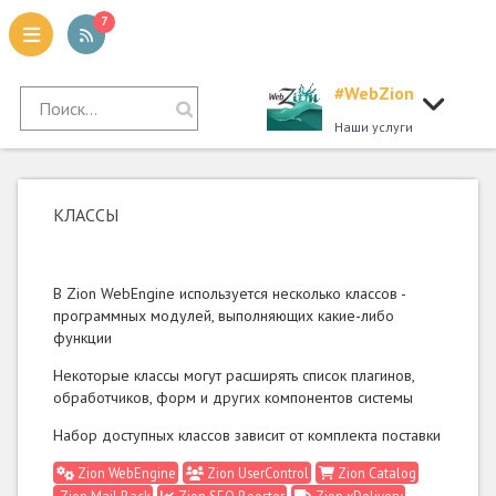
7
#WebZion
tion
Наши услуги
КЛАССЫ
В Zion WebEngine используется несколько классов -
программных модулей, выполняющих какие-либо
функции
Некоторые классы могут расширять список плагинов,
обработчиков, форм и других компонентов системы
Набор доступных классов зависит от комплекта поставки
Zion WebEngine
Zion UserControl
Zion Catalog
Zion Mail Back
Zion SEO Booster
Zion xDelivery