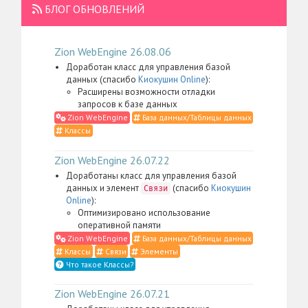
БЛОГ ОБНОВЛЕНИЙ
Zion WebEngine 26.08.06
Доработан класс для управления базой
данных (спасибо
Киокушин Online
):
Расширены возможности отладки
запросов к базе данных
Zion WebEngine
База данных/Таблицы данных
Классы
Zion WebEngine 26.07.22
Доработаны класс для управления базой
данных и элемент
(спасибо
Киокушин
Связи
Online
):
Оптимизировано использование
оперативной памяти
Zion WebEngine
База данных/Таблицы данных
Классы
Связи
Элементы
Что такое Классы?
Zion WebEngine 26.07.21