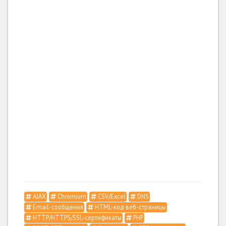
AJAX
Chromium
CSV/Excel
DNS
Email-сообщения
HTML-код веб-страницы
HTTP/HTTPS/SSL-сертификаты
PHP