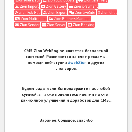
Zion Import
Zion Gallery
Zion xPayment
Zion Pub Hub
Zion Export
Zion JivoSite
Zion Chat
Zion Multi-Lang
Zion Banners Manager
Zion Sender
Zion Server
Zion Booking
CMS Zion WebEngine является бесплатной
системой. Развивается за счёт рекламы,
помощи веб-студии
#webZion
и других
спонсоров.
Будем рады, если Вы поддержите нас любой
суммой, а также поделитесь идеями на счёт
каких-либо улучшений и доработок для CMS...
Заранее, большое, спасибо