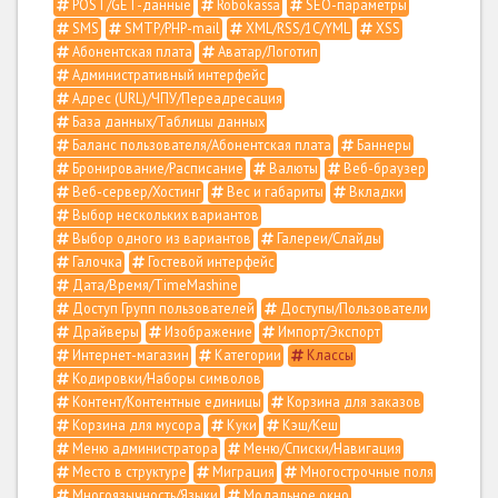
POST/GET-данные
Robokassa
SEO-параметры
SMS
SMTP/PHP-mail
XML/RSS/1С/YML
XSS
Абонентская плата
Аватар/Логотип
Административный интерфейс
Адрес (URL)/ЧПУ/Переадресация
База данных/Таблицы данных
Баланс пользователя/Абонентская плата
Баннеры
Бронирование/Расписание
Валюты
Веб-браузер
Веб-сервер/Хостинг
Вес и габариты
Вкладки
Выбор нескольких вариантов
Выбор одного из вариантов
Галереи/Слайды
Галочка
Гостевой интерфейс
Дата/Время/TimeMashine
Доступ Групп пользователей
Доступы/Пользователи
Драйверы
Изображение
Импорт/Экспорт
Интернет-магазин
Категории
Классы
Кодировки/Наборы символов
Контент/Контентные единицы
Корзина для заказов
Корзина для мусора
Куки
Кэш/Кеш
Меню администратора
Меню/Списки/Навигация
Место в структуре
Миграция
Многострочные поля
Многоязычность/Языки
Модальное окно