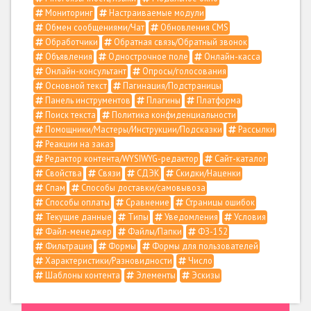
Мониторинг
Настраиваемые модули
Обмен сообщениями/Чат
Обновления CMS
Обработчики
Обратная связь/Обратный звонок
Объявления
Однострочное поле
Онлайн-касса
Онлайн-консультант
Опросы/голосования
Основной текст
Пагинация/Подстраницы
Панель инструментов
Плагины
Платформа
Поиск текста
Политика конфиденциальности
Помощники/Мастеры/Инструкции/Подсказки
Рассылки
Реакции на заказ
Редактор контента/WYSIWYG-редактор
Сайт-каталог
Свойства
Связи
СДЭК
Скидки/Наценки
Спам
Способы доставки/самовывоза
Способы оплаты
Сравнение
Страницы ошибок
Текущие данные
Типы
Уведомления
Условия
Файл-менеджер
Файлы/Папки
ФЗ-152
Фильтрация
Формы
Формы для пользователей
Характеристики/Разновидности
Число
Шаблоны контента
Элементы
Эскизы