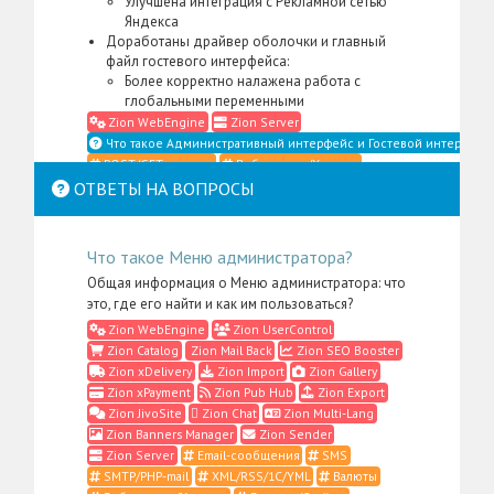
Улучшена интеграция с Рекламной сетью
Яндекса
Доработаны драйвер оболочки и главный
файл гостевого интерфейса:
Более корректно налажена работа с
глобальными переменными
Zion WebEngine
Zion Server
Что такое Административный интерфейс и Гостевой интерфейс
POST/GET-данные
Веб-сервер/Хостинг
Гостевой интерфейс
Доступы/Пользователи
ОТВЕТЫ НА ВОПРОСЫ
Драйверы
Классы
Страницы ошибок
Zion WebEngine 23.12.20
Что такое Меню администратора?
Доработаны классы для
Общая информация о Меню администратора: что
управления обновлениями CMS на стороне
это, где его найти и как им пользоваться?
клиента и на стороне сервера (спасибо
Zion WebEngine
Zion UserControl
Пермский период
):
Zion Catalog
Zion Mail Back
Zion SEO Booster
Устранены некоторые недочёты при
Zion xDelivery
Zion Import
Zion Gallery
отправке и при сохранении статистических
Zion xPayment
Zion Pub Hub
Zion Export
данных об установленном комплекте
Zion JivoSite
Zion Chat
Zion Multi-Lang
поставки
Zion Banners Manager
Zion Sender
Zion WebEngine
Zion Server
Zion Server
Email-сообщения
SMS
Веб-сервер/Хостинг
Классы
SMTP/PHP-mail
XML/RSS/1С/YML
Валюты
Обновления CMS
Что такое Классы?