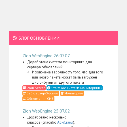
БЛОГ ОБНОВЛЕНИЙ
Zion WebEngine 26.07.07
Доработана система мониторинга для
сервера обновлений:
Исключена вероятность того, что для того
или иного пакета может быть загружен
дистрибутив от другого пакета
Zion Server
Что такое система Мониторинга?
Веб-сервер/Хостинг
Мониторинг
Обновления CMS
Zion WebEngine 25.07.02
Доработано несколько
классов (спасибо
АрмСтайл
):