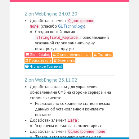
Zion WebEngine 24.03.20
Доработан элемент
Однострочное
(спасибо
GL Technology
):
поле
Создан новый плагин
, позволяющий в
stringfield_Replace
указанной строке заменять одну
подстроку на другую
Zion Catalog
Однострочное поле
Плагины
Поиск текста
Элементы
Что такое Плагины?
Zion WebEngine 23.11.02
Доработаны классы для управления
обновлениями CMS на стороне сервера и на
стороне клиента:
Реализовано сохранение статистических
данных об установленном комплекте
поставки
Доработан элемент
:
Дата
Устранены опечатки в комментариях
Доработан элемент
:
Однострочное поле
Теперь и этот элемент доступен для