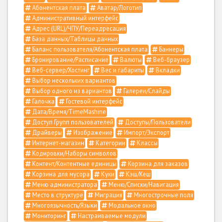
Абонентская плата
Аватар/Логотип
Административный интерфейс
Адрес (URL)/ЧПУ/Переадресация
База данных/Таблицы данных
Баланс пользователя/Абонентская плата
Баннеры
Бронирование/Расписание
Валюты
Веб-браузер
Веб-сервер/Хостинг
Вес и габариты
Вкладки
Выбор нескольких вариантов
Выбор одного из вариантов
Галереи/Слайды
Галочка
Гостевой интерфейс
Дата/Время/TimeMashine
Доступ Групп пользователей
Доступы/Пользователи
Драйверы
Изображение
Импорт/Экспорт
Интернет-магазин
Категории
Классы
Кодировки/Наборы символов
Контент/Контентные единицы
Корзина для заказов
Корзина для мусора
Куки
Кэш/Кеш
Меню администратора
Меню/Списки/Навигация
Место в структуре
Миграция
Многострочные поля
Многоязычность/Языки
Модальное окно
Мониторинг
Настраиваемые модули