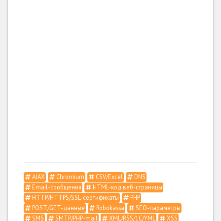
AJAX
Chromium
CSV/Excel
DNS
Email-сообщения
HTML-код веб-страницы
HTTP/HTTPS/SSL-сертификаты
PHP
POST/GET-данные
Robokassa
SEO-параметры
SMS
SMTP/PHP-mail
XML/RSS/1С/YML
XSS