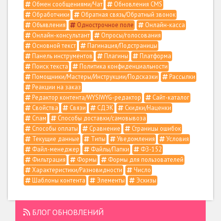
Обмен сообщениями/Чат
Обновления CMS
Обработчики
Обратная связь/Обратный звонок
Объявления
Однострочное поле
Онлайн-касса
Онлайн-консультант
Опросы/голосования
Основной текст
Пагинация/Подстраницы
Панель инструментов
Плагины
Платформа
Поиск текста
Политика конфиденциальности
Помощники/Мастеры/Инструкции/Подсказки
Рассылки
Реакции на заказ
Редактор контента/WYSIWYG-редактор
Сайт-каталог
Свойства
Связи
СДЭК
Скидки/Наценки
Спам
Способы доставки/самовывоза
Способы оплаты
Сравнение
Страницы ошибок
Текущие данные
Типы
Уведомления
Условия
Файл-менеджер
Файлы/Папки
ФЗ-152
Фильтрация
Формы
Формы для пользователей
Характеристики/Разновидности
Число
Шаблоны контента
Элементы
Эскизы
БЛОГ ОБНОВЛЕНИЙ