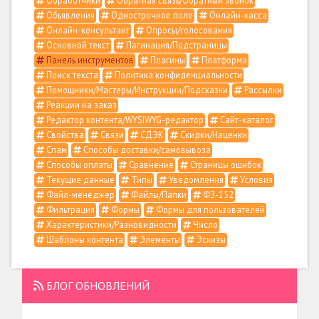
Обработчики
Обратная связь/Обратный звонок
Объявления
Однострочное поле
Онлайн-касса
Онлайн-консультант
Опросы/голосования
Основной текст
Пагинация/Подстраницы
Панель инструментов
Плагины
Платформа
Поиск текста
Политика конфиденциальности
Помощники/Мастеры/Инструкции/Подсказки
Рассылки
Реакции на заказ
Редактор контента/WYSIWYG-редактор
Сайт-каталог
Свойства
Связи
СДЭК
Скидки/Наценки
Спам
Способы доставки/самовывоза
Способы оплаты
Сравнение
Страницы ошибок
Текущие данные
Типы
Уведомления
Условия
Файл-менеджер
Файлы/Папки
ФЗ-152
Фильтрация
Формы
Формы для пользователей
Характеристики/Разновидности
Число
Шаблоны контента
Элементы
Эскизы
БЛОГ ОБНОВЛЕНИЙ