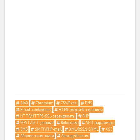
AJAX
Chromium
CSV/Excel
DNS
Email-сообщения
HTML-код веб-страницы
HTTP/HTTPS/SSL-сертификаты
PHP
POST/GET-данные
Robokassa
SEO-параметры
SMS
SMTP/PHP-mail
XML/RSS/1С/YML
XSS
Абонентская плата
Аватар/Логотип