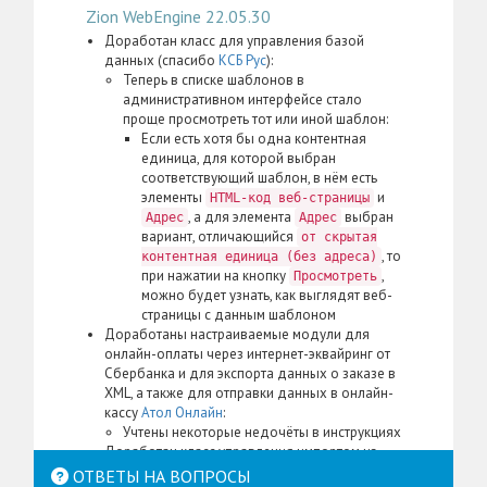
Zion WebEngine 22.05.30
Доработан класс для управления базой
данных (спасибо
КСБ Рус
):
Теперь в списке шаблонов в
административном интерфейсе стало
проще просмотреть тот или иной шаблон:
Если есть хотя бы одна контентная
единица, для которой выбран
соответствующий шаблон, в нём есть
элементы
и
HTML-код веб-страницы
, а для элемента
выбран
Адрес
Адрес
вариант, отличающийся
от скрытая
, то
контентная единица (без адреса)
при нажатии на кнопку
,
Просмотреть
можно будет узнать, как выглядят веб-
страницы с данным шаблоном
Доработаны настраиваемые модули для
онлайн-оплаты через интернет-эквайринг от
Сбербанка и для экспорта данных о заказе в
XML, а также для отправки данных в онлайн-
кассу
Атол Онлайн
:
Учтены некоторые недочёты в инструкциях
Доработан класс управления импортом из
XML/1C:
ОТВЕТЫ НА ВОПРОСЫ