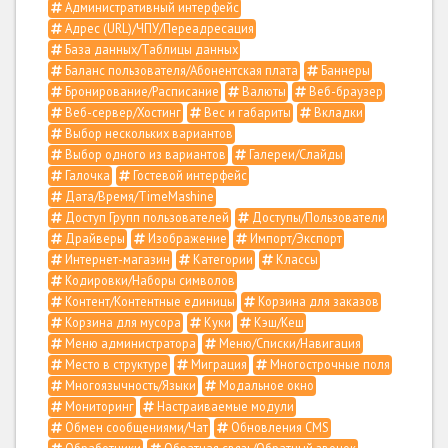
Административный интерфейс
Адрес (URL)/ЧПУ/Переадресация
База данных/Таблицы данных
Баланс пользователя/Абонентская плата
Баннеры
Бронирование/Расписание
Валюты
Веб-браузер
Веб-сервер/Хостинг
Вес и габариты
Вкладки
Выбор нескольких вариантов
Выбор одного из вариантов
Галереи/Слайды
Галочка
Гостевой интерфейс
Дата/Время/TimeMashine
Доступ Групп пользователей
Доступы/Пользователи
Драйверы
Изображение
Импорт/Экспорт
Интернет-магазин
Категории
Классы
Кодировки/Наборы символов
Контент/Контентные единицы
Корзина для заказов
Корзина для мусора
Куки
Кэш/Кеш
Меню администратора
Меню/Списки/Навигация
Место в структуре
Миграция
Многострочные поля
Многоязычность/Языки
Модальное окно
Мониторинг
Настраиваемые модули
Обмен сообщениями/Чат
Обновления CMS