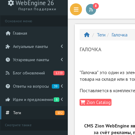
WebEngine 26
8
Портал Поддержки
Основное меню
Главная
Теги
Галочка
Актуальные пакеты
ГАЛОЧКА
Устаревшие пакеты
"Галочка" это один из эл
Блог обновлений
1219
товара на складе или в то
Ответы на вопросы
39
Поставляется в комплекте
Идеи и предложения
6
Zion Catalog
Теги
102
CMS Zion WebEngine я
Смотрите также
за счёт рекламы,