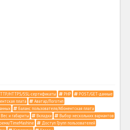
TTP/HTTPS/SSL-сертификаты
PHP
POST/GET-данные
ентская плата
Аватар/Логотип
анных
Баланс пользователя/Абонентская плата
Вес и габариты
Вкладки
Выбор нескольких вариантов
ремя/TimeMashine
Доступ Групп пользователей