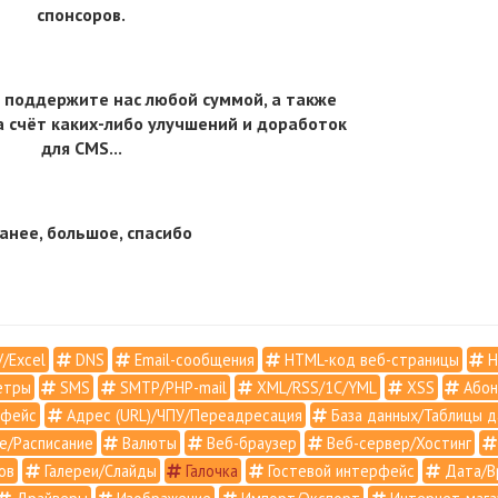
спонсоров.
 поддержите нас любой суммой, а также
 счёт каких-либо улучшений и доработок
для CMS...
анее, большое, спасибо
/Excel
DNS
Email-сообщения
HTML-код веб-страницы
H
етры
SMS
SMTP/PHP-mail
XML/RSS/1С/YML
XSS
Абон
рфейс
Адрес (URL)/ЧПУ/Переадресация
База данных/Таблицы д
е/Расписание
Валюты
Веб-браузер
Веб-сервер/Хостинг
ов
Галереи/Слайды
Галочка
Гостевой интерфейс
Дата/В