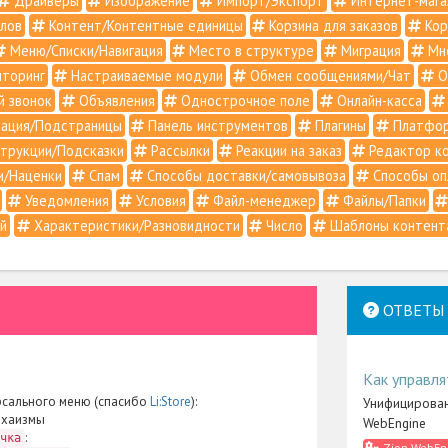
Драйверы
Изображение
Импорт/Экспорт
Интернет-мага
лов
Контент/Контентные единицы
Корзина для заказов
Кор
Меню/Списки/Навигация
Место в структуре
Миграция
Мно
торинг
Настраиваемые модули
Обмен сообщениями/Чат
О
й звонок
Объявления
Однострочное поле
Онлайн-касса
ация/Подстраницы
Панель инструментов
Плагины
Платфо
трукции/Подсказки
Рассылки
Реакции на заказ
Редактор к
и/Наценки
Спам
Способы доставки/самовывоза
Способы оп
Уведомления
Условия
Файл-менеджер
Файлы/Папки
й
Характеристики/Разновидности
Число
Шаблоны контент
ОТВЕТЫ 
7
Как управля
рсального меню (спасибо
Li:Store
):
Унифицирован
рхаизмы
WebEngine
:
чка
Zion WebEn