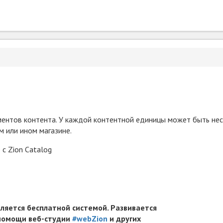
ементов контента. У каждой контентной единицы может быть не
м или ином магазине.
 с Zion Catalog
вляется бесплатной системой. Развивается
 помощи веб-студии
#webZion
и других