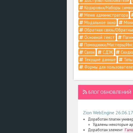
Доступы/Пользователи
Кодировки/Наборы симво
Меню администратора
Модальное окно
Мони
Обратная связь/Обратны
Основной текст
Пагин
Помощники/Мастеры/Инс
Связи
СДЭК
Скидк
Текущие данные
Типы
Формы для пользователе
БЛОГ ОБНОВЛЕНИЙ
Zion WebEngine 26.06.1
Доработан плагин униве
Удалены некоторые а
Доработан элемент
Гало