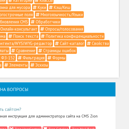
зин
Категории
Классы
зина для мусора
Куки
Кэш/Кеш
гострочные поля
Многоязычность/Языки
бновления CMS
Обработчики
Онлайн-консультант
Опросы/голосования
рма
Поиск текста
Политика конфиденциальности
онтента/WYSIWYG-редактор
Сайт-каталог
Свойства
латы
Сравнение
Страницы ошибок
ФЗ-152
Фильтрация
Формы
а
Элементы
Эскизы
НА ВОПРОСЫ
ть сайтом?
ная инструкция для администратора сайта на CMS Zion
gine
Zion UserControl
Zion Catalog
Zion Mail Back