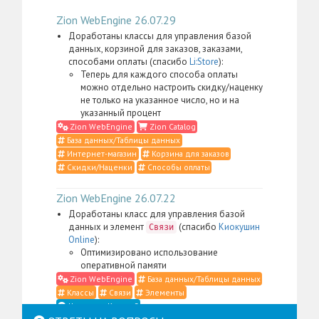
Zion WebEngine 26.07.29
Доработаны классы для управления базой
данных, корзиной для заказов, заказами,
способами оплаты (спасибо
Li:Store
):
Теперь для каждого способа оплаты
можно отдельно настроить скидку/наценку
не только на указанное число, но и на
указанный процент
Zion WebEngine
Zion Catalog
База данных/Таблицы данных
Интернет-магазин
Корзина для заказов
Скидки/Наценки
Способы оплаты
Zion WebEngine 26.07.22
Доработаны класс для управления базой
данных и элемент
(спасибо
Киокушин
Связи
Online
):
Оптимизировано использование
оперативной памяти
Zion WebEngine
База данных/Таблицы данных
Классы
Связи
Элементы
Что такое Классы?