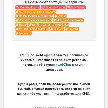
выбраны соответствующие варианты
Zion WebEngine
Zion UserControl
Zion Catalog
Административный интерфейс
Выбор нескольких вариантов
Галочка
Доступ Групп пользователей
Доступы/Пользователи
Классы
Контент/Контентные единицы
Меню/Списки/Навигация
Плагины
Свойства
Элементы
CMS Zion WebEngine является бесплатной
системой. Развивается за счёт рекламы,
помощи веб-студии
#webZion
и других
спонсоров.
Будем рады, если Вы поддержите нас любой
суммой, а также поделитесь идеями на счёт
каких-либо улучшений и доработок для CMS...