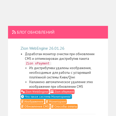
БЛОГ ОБНОВЛЕНИЙ
Zion WebEngine 26.01.26
Доработан монитор очистки при обновлении
CMS и оптимизирован дистрибутив пакета
:
Zion xPayment
Из дистрибутива удалены изображения,
необходимые для работы с устаревшей
платёжной системы Киви/Qiwi
Налажено автоматическое удаление этих
изображение при обновлении CMS
Zion WebEngine
Zion xPayment
Что такое система Мониторинга?
Изображение
Мониторинг
Обновления CMS
Способы оплаты