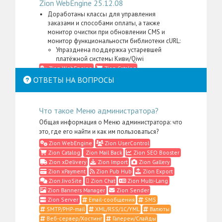
Zion WebEngine 25.12.08
Доработаны классы для управления
заказами и способами оплаты, а также
монитор очистки при обновлении CMS и
монитор функциональности библиотеки cURL:
Упразднена поддержка устаревшей
платёжной системы Киви/Qiwi
Zion WebEngine
Zion Catalog
Zion xPayment
PHP
Классы
ОТВЕТЫ НА ВОПРОСЫ
Корзина для заказов
Мониторинг
Обновления CMS
Способы оплаты
Что такое Меню администратора?
Zion WebEngine 25.11.05
Общая информация о Меню администратора: что
Доработан настраиваемый модуль онлайн-
это, где его найти и как им пользоваться?
оплаты через ЮКассу (спасибо
Спортивно-
Zion WebEngine
Zion UserControl
досуговый центр "Легион"
):
Zion Catalog
Zion Mail Back
Zion SEO Booster
Учтены требования к данным плательщика,
Zion xDelivery
Zion Import
Zion Gallery
необходимым для формирования чеков в
Zion xPayment
Zion Pub Hub
Zion Export
онлайн-кассе
Zion JivoSite
Zion Chat
Zion Multi-Lang
Zion xPayment
Настраиваемые модули
Zion Banners Manager
Zion Sender
Онлайн-касса
Способы оплаты
Zion Server
Email-сообщения
SMS
SMTP/PHP-mail
XML/RSS/1С/YML
Валюты
Zion WebEngine 25.10.30
Веб-сервер/Хостинг
Галереи/Слайды