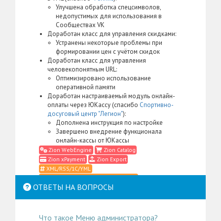
Улучшена обработка спецсимволов,
недопустимых для использования в
Сообществах VK
Доработан класс для управления скидками:
Устранены некоторые проблемы при
формировании цен с учётом скидок
Доработан класс для управления
человекопонятным URL:
Оптимизировано использование
оперативной памяти
Доработан настраиваемый модуль онлайн-
оплаты через ЮКассу (спасибо
Спортивно-
досуговый центр "Легион"
):
Дополнена инструкция по настройке
Завершено внедрение функционала
онлайн-кассы от ЮКассы
Zion WebEngine
Zion Catalog
Zion xPayment
Zion Export
XML/RSS/1С/YML
Адрес (URL)/ЧПУ/Переадресация
ОТВЕТЫ НА ВОПРОСЫ
Импорт/Экспорт
Классы
Кодировки/Наборы символов
Настраиваемые модули
Онлайн-касса
Помощники/Мастеры/Инструкции/Подсказки
Что такое Меню администратора?