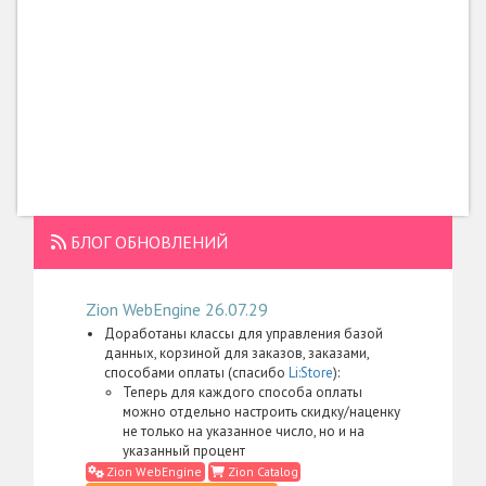
БЛОГ ОБНОВЛЕНИЙ
Zion WebEngine 26.07.29
Доработаны классы для управления базой
данных, корзиной для заказов, заказами,
способами оплаты (спасибо
Li:Store
):
Теперь для каждого способа оплаты
можно отдельно настроить скидку/наценку
не только на указанное число, но и на
указанный процент
Zion WebEngine
Zion Catalog