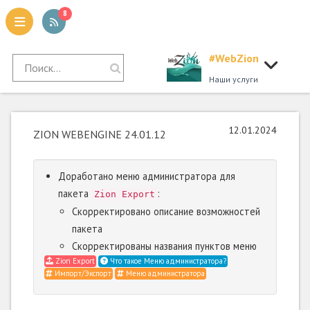
8
#WebZion
tion
Наши услуги
12.01.2024
ZION WEBENGINE 24.01.12
Доработано меню администратора для
пакета
:
Zion Export
Скорректировано описание возможностей
пакета
Скорректированы названия пунктов меню
Zion Export
Что такое Меню администратора?
Импорт/Экспорт
Меню администратора