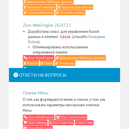
База данных/Таблицы данных
Интернет-магазин
Корзина для заказов
Скидки/Наценки
Способы оплаты
Zion WebEngine 26.07.22
Доработаны класс для управления базой
данных и элемент
(спасибо
Киокушин
Связи
Online
):
Оптимизировано использование
оперативной памяти
Zion WebEngine
База данных/Таблицы данных
Классы
Связи
Элементы
Что такое Классы?
ОТВЕТЫ НА ВОПРОСЫ
Zion WebEngine 26.07.21
Доработаны класс для управления
Плагин Menu
контентом, элемент
,
Место в структуре
меню администратора для пакета
Zion
О том, как формируются меню и списки, о том, как
, а также административные
WebEngine
использовать параметры при вызове плагина
скрипты и CSS-определения (спасибо
Li:Store
):
Menu
Сильно упрощена фильтрация контента в
Zion WebEngine
Zion UserControl
случаях, когда в административном
Zion Catalog
Zion Pub Hub
Zion Chat
интерфейсе нужно отобразить
Zion Multi-Lang
подразделы только одного надраздела: