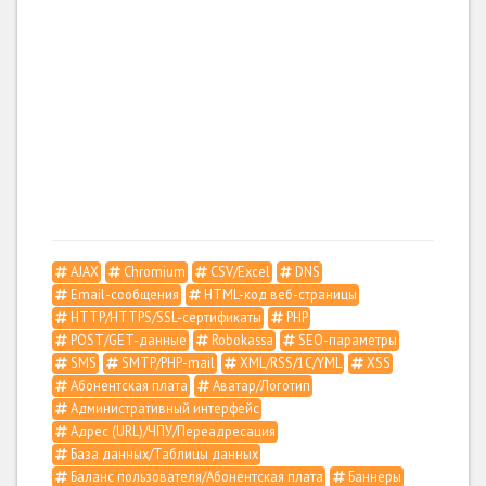
AJAX
Chromium
CSV/Excel
DNS
Email-сообщения
HTML-код веб-страницы
HTTP/HTTPS/SSL-сертификаты
PHP
POST/GET-данные
Robokassa
SEO-параметры
SMS
SMTP/PHP-mail
XML/RSS/1С/YML
XSS
Абонентская плата
Аватар/Логотип
Административный интерфейс
Адрес (URL)/ЧПУ/Переадресация
База данных/Таблицы данных
Баланс пользователя/Абонентская плата
Баннеры