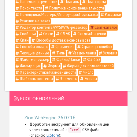
Панель инструментов
Плагины
Платформа
Поиск текста
Политика конфиденциальности
Помощники/Мастеры/Инструкции/Подсказки
Рассылки
Реакции на заказ
Редактор контента/WYSIWYG-редактор
Сайт-каталог
Свойства
Связи
СДЭК
Скидки/Наценки
Спам
Способы доставки/самовывоза
Способы оплаты
Сравнение
Страницы ошибок
Текущие данные
Типы
Уведомления
Условия
Файл-менеджер
Файлы/Папки
ФЗ-152
Фильтрация
Формы
Формы для пользователей
Характеристики/Разновидности
Число
Шаблоны контента
Элементы
Эскизы
БЛОГ ОБНОВЛЕНИЙ
Zion WebEngine 26.07.16
Доработан инструмент для обновления цен
через совместимый с
CSV-файл
Excel
(спасибо
Li:Store
):