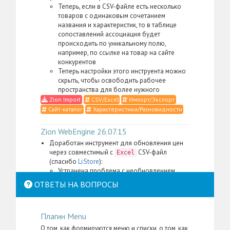
Теперь, если в CSV-файле есть несколько
товаров с одинаковым сочетанием
названия и характеристик, то в таблице
сопоставлений ассоциация будет
происходить по уникальному полю,
например, по ссылке на товар на сайте
конкурентов
Теперь настройки этого инструента можно
скрыть, чтобы освободить рабочее
пространства для более нужного
Zion Import
CSV/Excel
Импорт/Экспорт
Сайт-каталог
Характеристики/Разновидности
Zion WebEngine 26.07.15
Доработан инструмент для обновления цен
через совместимый с
CSV-файл
Excel
(спасибо
Li:Store
):
Устранена проблема с необновлением
зачёркнутой цены
ОТВЕТЫ НА ВОПРОСЫ
Доработаны драйвер оболочки, класс для
управления проектом и JS-скрипт реализации
AJAX:
Плагин Menu
Улучшено экранирование и
разэкранирование некоторых символов,
О том, как формируются меню и списки, о том, как