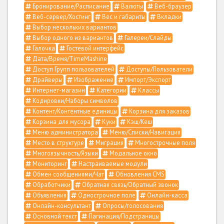
Бронирование/Расписание
Валюты
Веб-браузер
Веб-сервер/Хостинг
Вес и габариты
Вкладки
Выбор нескольких вариантов
Выбор одного из вариантов
Галереи/Слайды
Галочка
Гостевой интерфейс
Дата/Время/TimeMashine
Доступ Групп пользователей
Доступы/Пользователи
Драйверы
Изображение
Импорт/Экспорт
Интернет-магазин
Категории
Классы
Кодировки/Наборы символов
Контент/Контентные единицы
Корзина для заказов
Корзина для мусора
Куки
Кэш/Кеш
Меню администратора
Меню/Списки/Навигация
Место в структуре
Миграция
Многострочные поля
Многоязычность/Языки
Модальное окно
Мониторинг
Настраиваемые модули
Обмен сообщениями/Чат
Обновления CMS
Обработчики
Обратная связь/Обратный звонок
Объявления
Однострочное поле
Онлайн-касса
Онлайн-консультант
Опросы/голосования
Основной текст
Пагинация/Подстраницы