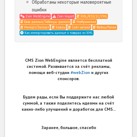
Обработаны некоторые маловероятные
ошибки
Zion WebEngine
Zion Import
XML/RSS/1С/YML
База данных/Таблицы данных
Изображение
Импорт/Экспорт
Классы
Сайт-каталог
Файлы/Папки
Как импортировать данные о товарах из XML
CMS Zion WebEngine является бесплатной
системой. Развивается за счёт рекламы,
помощи веб-студии
#webZion
и других
спонсоров.
Будем рады, если Вы поддержите нас любой
суммой, а также поделитесь идеями на счёт
каких-либо улучшений и доработок для CMS...
Заранее, большое, спасибо