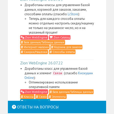
Доработаны классы для управления базой
данных, корзиной для заказов, заказами,
способами оплаты (спасибо
Li:Store
):
Теперь для каждого способа оплаты
можно отдельно настроить скидку/наценку
не только на указанное число, но и на
указанный процент
Zion WebEngine
Zion Catalog
База данных/Таблицы данных
Интернет-магазин
Корзина для заказов
Скидки/Наценки
Способы оплаты
Zion WebEngine 26.07.22
Доработаны класс для управления базой
данных и элемент
(спасибо
Киокушин
Связи
Online
):
Оптимизировано использование
оперативной памяти
Zion WebEngine
База данных/Таблицы данных
Классы
Связи
Элементы
Что такое Классы?
ОТВЕТЫ НА ВОПРОСЫ
Zion WebEngine 26.07.21