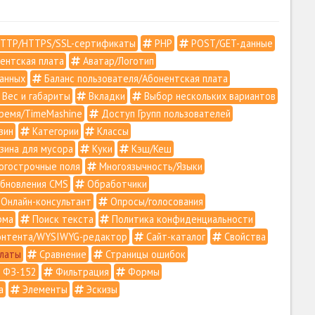
TTP/HTTPS/SSL-сертификаты
PHP
POST/GET-данные
ентская плата
Аватар/Логотип
анных
Баланс пользователя/Абонентская плата
Вес и габариты
Вкладки
Выбор нескольких вариантов
ремя/TimeMashine
Доступ Групп пользователей
зин
Категории
Классы
зина для мусора
Куки
Кэш/Кеш
гострочные поля
Многоязычность/Языки
бновления CMS
Обработчики
Онлайн-консультант
Опросы/голосования
рма
Поиск текста
Политика конфиденциальности
онтента/WYSIWYG-редактор
Сайт-каталог
Свойства
латы
Сравнение
Страницы ошибок
ФЗ-152
Фильтрация
Формы
а
Элементы
Эскизы