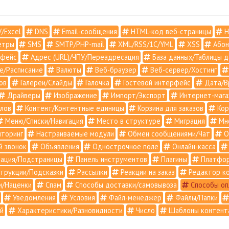
/Excel
DNS
Email-сообщения
HTML-код веб-страницы
H
етры
SMS
SMTP/PHP-mail
XML/RSS/1С/YML
XSS
Абон
рфейс
Адрес (URL)/ЧПУ/Переадресация
База данных/Таблицы д
е/Расписание
Валюты
Веб-браузер
Веб-сервер/Хостинг
ов
Галереи/Слайды
Галочка
Гостевой интерфейс
Дата/В
Драйверы
Изображение
Импорт/Экспорт
Интернет-мага
лов
Контент/Контентные единицы
Корзина для заказов
Кор
Меню/Списки/Навигация
Место в структуре
Миграция
Мно
торинг
Настраиваемые модули
Обмен сообщениями/Чат
О
й звонок
Объявления
Однострочное поле
Онлайн-касса
ация/Подстраницы
Панель инструментов
Плагины
Платфо
трукции/Подсказки
Рассылки
Реакции на заказ
Редактор к
и/Наценки
Спам
Способы доставки/самовывоза
Способы оп
Уведомления
Условия
Файл-менеджер
Файлы/Папки
й
Характеристики/Разновидности
Число
Шаблоны контент