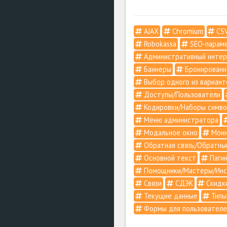
AJAX
Chromium
CSV
Robokassa
SEO-парам
Административный инте
Баннеры
Бронировани
Выбор одного из вариант
Доступы/Пользователи
Кодировки/Наборы симво
Меню администратора
Модальное окно
Мони
Обратная связь/Обратны
Основной текст
Пагин
Помощники/Мастеры/Инс
Связи
СДЭК
Скидк
Текущие данные
Типы
Формы для пользователе