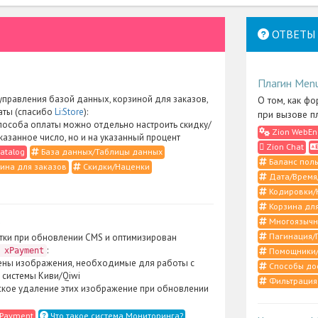
ОТВЕТЫ 
Плагин Men
правления базой данных, корзиной для заказов,
О том, как фо
аты (спасибо
Li:Store
):
при вызове п
пособа оплаты можно отдельно настроить скидку/
Zion WebEn
указанное число, но и на указанный процент
Zion Chat
atalog
База данных/Таблицы данных
Баланс поль
ина для заказов
Скидки/Наценки
Дата/Время
Кодировки/
Корзина для
6
Многоязычн
Пагинация/
тки при обновлении CMS и оптимизирован
:
 xPayment
Помощники/
ены изображения, необходимые для работы с
Способы до
 системы Киви/Qiwi
Фильтрация
кое удаление этих изображение при обновлении
xPayment
Что такое система Мониторинга?