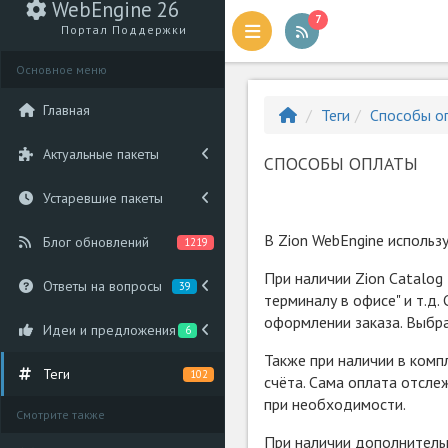
WebEngine 26
7
Портал Поддержки
Основное меню
Главная
Теги
Способы о
Актуальные пакеты
СПОСОБЫ ОПЛАТЫ
Устаревшие пакеты
В Zion WebEngine использ
Блог обновлений
1219
При наличии Zion Catalog
Ответы на вопросы
39
терминалу в офисе" и т.д
оформлении заказа. Выбра
Идеи и предложения
6
Также при наличии в комп
Теги
102
счёта. Сама оплата отсле
при необходимости.
Смотрите также
При наличии дополнительн