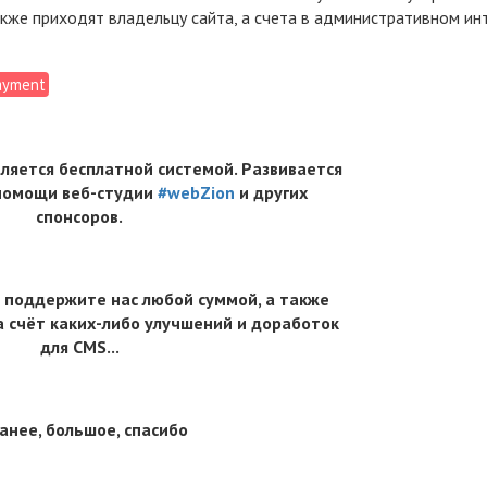
кже приходят владельцу сайта, а счета в административном и
ayment
вляется бесплатной системой. Развивается
 помощи веб-студии
#webZion
и других
спонсоров.
 поддержите нас любой суммой, а также
 счёт каких-либо улучшений и доработок
для CMS...
анее, большое, спасибо