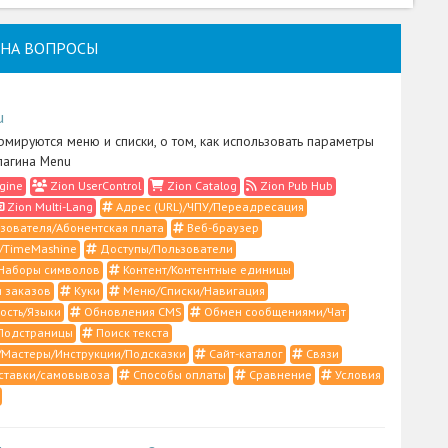
НА ВОПРОСЫ
u
рмируются меню и списки, о том, как использовать параметры
лагина Menu
gine
Zion UserControl
Zion Catalog
Zion Pub Hub
Zion Multi-Lang
Адрес (URL)/ЧПУ/Переадресация
зователя/Абонентская плата
Веб-браузер
/TimeMashine
Доступы/Пользователи
Наборы символов
Контент/Контентные единицы
 заказов
Куки
Меню/Списки/Навигация
ость/Языки
Обновления CMS
Обмен сообщениями/Чат
Подстраницы
Поиск текста
Мастеры/Инструкции/Подсказки
Сайт-каталог
Связи
ставки/самовывоза
Способы оплаты
Сравнение
Условия