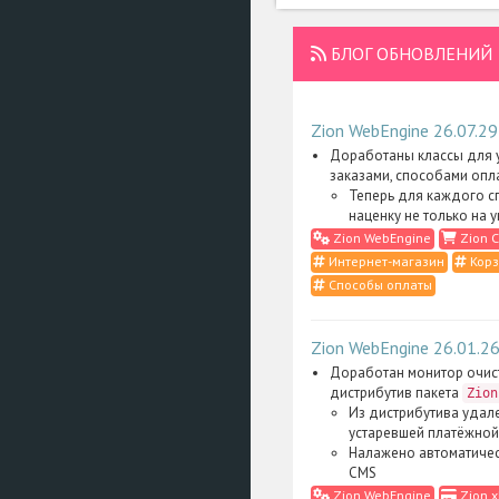
БЛОГ ОБНОВЛЕНИЙ
Zion WebEngine 26.07.29
Доработаны классы для у
заказами, способами опл
Теперь для каждого с
наценку не только на 
Zion WebEngine
Zion C
Интернет-магазин
Корз
Способы оплаты
Zion WebEngine 26.01.2
Доработан монитор очис
дистрибутив пакета
Zion
Из дистрибутива удал
устаревшей платёжной
Налажено автоматичес
CMS
Zion WebEngine
Zion 