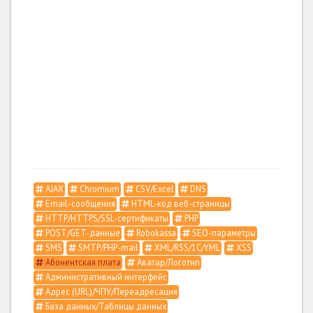
AJAX
Chromium
CSV/Excel
DNS
Email-сообщения
HTML-код веб-страницы
HTTP/HTTPS/SSL-сертификаты
PHP
POST/GET-данные
Robokassa
SEO-параметры
SMS
SMTP/PHP-mail
XML/RSS/1С/YML
XSS
Абонентская плата
Аватар/Логотип
Административный интерфейс
Адрес (URL)/ЧПУ/Переадресация
База данных/Таблицы данных