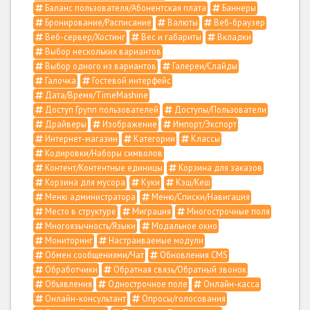
Баланс пользователя/Абонентская плата
Баннеры
Бронирование/Расписание
Валюты
Веб-браузер
Веб-сервер/Хостинг
Вес и габариты
Вкладки
Выбор нескольких вариантов
Выбор одного из вариантов
Галереи/Слайды
Галочка
Гостевой интерфейс
Дата/Время/TimeMashine
Доступ Групп пользователей
Доступы/Пользователи
Драйверы
Изображение
Импорт/Экспорт
Интернет-магазин
Категории
Классы
Кодировки/Наборы символов
Контент/Контентные единицы
Корзина для заказов
Корзина для мусора
Куки
Кэш/Кеш
Меню администратора
Меню/Списки/Навигация
Место в структуре
Миграция
Многострочные поля
Многоязычность/Языки
Модальное окно
Мониторинг
Настраиваемые модули
Обмен сообщениями/Чат
Обновления CMS
Обработчики
Обратная связь/Обратный звонок
Объявления
Однострочное поле
Онлайн-касса
Онлайн-консультант
Опросы/голосования