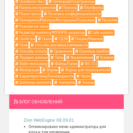
Основной текст
Пагинация/Подстраницы
Панель инструментов
Плагины
Платформа
Поиск текста
Политика конфиденциальности
Помощники/Мастеры/Инструкции/Подсказки
Рассылки
Реакции на заказ
Редактор контента/WYSIWYG-редактор
Сайт-каталог
Свойства
Связи
СДЭК
Скидки/Наценки
Спам
Способы доставки/самовывоза
Способы оплаты
Сравнение
Страницы ошибок
Текущие данные
Типы
Уведомления
Условия
Файл-менеджер
Файлы/Папки
ФЗ-152
Фильтрация
Формы
Формы для пользователей
Характеристики/Разновидности
Число
Шаблоны контента
Элементы
Эскизы
БЛОГ ОБНОВЛЕНИЙ
Zion WebEngine X8.09.01
Оптимизировано меню администратора для
ядра и для управления