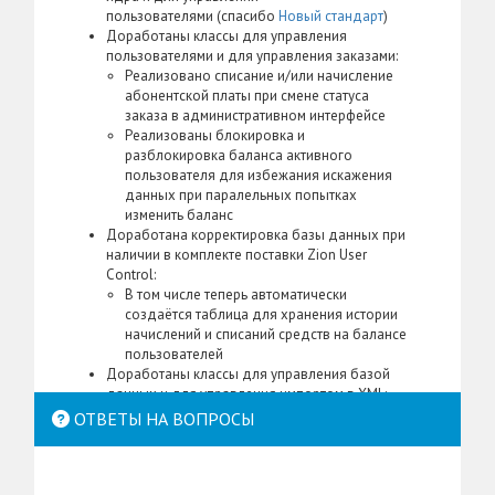
пользователями (спасибо
Новый стандарт
)
Доработаны классы для управления
пользователями и для управления заказами:
Реализовано списание и/или начисление
абонентской платы при смене статуса
заказа в административном интерфейсе
Реализованы блокировка и
разблокировка баланса активного
пользователя для избежания искажения
данных при паралельных попытках
изменить баланс
Доработана корректировка базы данных при
наличии в комплекте поставки Zion User
Control:
В том числе теперь автоматически
создаётся таблица для хранения истории
начислений и списаний средств на балансе
пользователей
Доработаны классы для управления базой
данных и для управления импортом в XML:
Смена статуса заказа теперь работает в
ОТВЕТЫ НА ВОПРОСЫ
связке со всеми доступными способами
оплаты и со всеми доступными
уведомлениями о заказах
Доработан вспомогательный класс для