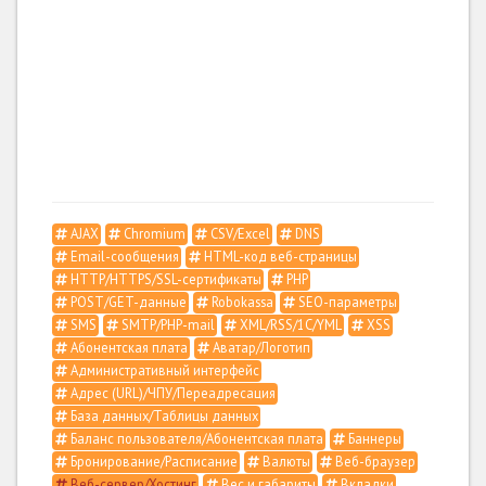
AJAX
Chromium
CSV/Excel
DNS
Email-сообщения
HTML-код веб-страницы
HTTP/HTTPS/SSL-сертификаты
PHP
POST/GET-данные
Robokassa
SEO-параметры
SMS
SMTP/PHP-mail
XML/RSS/1С/YML
XSS
Абонентская плата
Аватар/Логотип
Административный интерфейс
Адрес (URL)/ЧПУ/Переадресация
База данных/Таблицы данных
Баланс пользователя/Абонентская плата
Баннеры
Бронирование/Расписание
Валюты
Веб-браузер
Веб-сервер/Хостинг
Вес и габариты
Вкладки