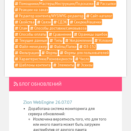
Помощники/Мастеры/Инструкции/Подсказки
Рассылки
Реакции на заказ
Редактор контента/WYSIWYG-редактор
Сайт-каталог
Свойства
Связи
СДЭК
Скидки/Наценки
Спам
Способы доставки/самовывоза
Способы оплаты
Сравнение
Страницы ошибок
Текущие данные
Типы
Уведомления
Условия
Файл-менеджер
Файлы/Папки
ФЗ-152
Фильтрация
Формы
Формы для пользователей
Характеристики/Разновидности
Число
Шаблоны контента
Элементы
Эскизы
БЛОГ ОБНОВЛЕНИЙ
Zion WebEngine 26.07.07
Доработана система мониторинга для
сервера обновлений:
Исключена вероятность того, что для того
или иного пакета может быть загружен
дистрибутив от другого пакета