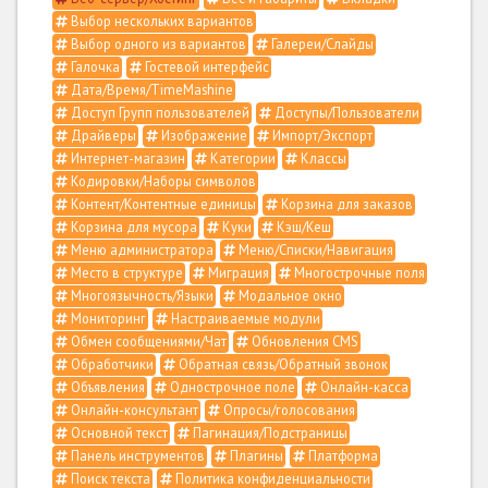
Выбор нескольких вариантов
Выбор одного из вариантов
Галереи/Слайды
Галочка
Гостевой интерфейс
Дата/Время/TimeMashine
Доступ Групп пользователей
Доступы/Пользователи
Драйверы
Изображение
Импорт/Экспорт
Интернет-магазин
Категории
Классы
Кодировки/Наборы символов
Контент/Контентные единицы
Корзина для заказов
Корзина для мусора
Куки
Кэш/Кеш
Меню администратора
Меню/Списки/Навигация
Место в структуре
Миграция
Многострочные поля
Многоязычность/Языки
Модальное окно
Мониторинг
Настраиваемые модули
Обмен сообщениями/Чат
Обновления CMS
Обработчики
Обратная связь/Обратный звонок
Объявления
Однострочное поле
Онлайн-касса
Онлайн-консультант
Опросы/голосования
Основной текст
Пагинация/Подстраницы
Панель инструментов
Плагины
Платформа
Поиск текста
Политика конфиденциальности