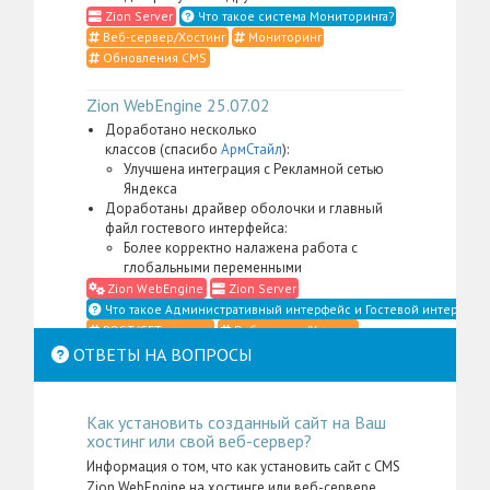
Zion Server
Что такое система Мониторинга?
Веб-сервер/Хостинг
Мониторинг
Обновления CMS
Zion WebEngine 25.07.02
Доработано несколько
классов (спасибо
АрмСтайл
):
Улучшена интеграция с Рекламной сетью
Яндекса
Доработаны драйвер оболочки и главный
файл гостевого интерфейса:
Более корректно налажена работа с
глобальными переменными
Zion WebEngine
Zion Server
Что такое Административный интерфейс и Гостевой интерфейс
POST/GET-данные
Веб-сервер/Хостинг
Гостевой интерфейс
Доступы/Пользователи
ОТВЕТЫ НА ВОПРОСЫ
Драйверы
Классы
Страницы ошибок
Zion WebEngine 25.06.27
Как установить созданный сайт на Ваш
хостинг или свой веб-сервер?
Доработаны плагин универсального меню и
элемент
(спасибо
Moto-
Место в структуре
Информация о том, что как установить сайт с CMS
Retail18
):
Zion WebEngine на хостинге или веб-сервере,