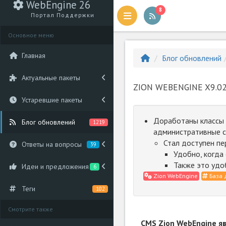
WebEngine 26
8
Портал Поддержки
Основное меню
Главная
Блог обновлений
Актуальные пакеты
ZION WEBENGINE X9.02
Устаревшие пакеты
Доработаны классы д
Блог обновлений
1219
административные с
Стал доступен пе
Ответы на вопросы
39
Удобно, когда
Также это удо
Идеи и предложения
6
Zion WebEngine
База 
Теги
102
Смотрите также
CMS Zion WebEngine я