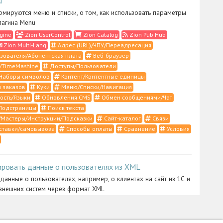
u
рмируются меню и списки, о том, как использовать параметры
лагина Menu
gine
Zion UserControl
Zion Catalog
Zion Pub Hub
Zion Multi-Lang
Адрес (URL)/ЧПУ/Переадресация
зователя/Абонентская плата
Веб-браузер
/TimeMashine
Доступы/Пользователи
Наборы символов
Контент/Контентные единицы
 заказов
Куки
Меню/Списки/Навигация
ость/Языки
Обновления CMS
Обмен сообщениями/Чат
Подстраницы
Поиск текста
Мастеры/Инструкции/Подсказки
Сайт-каталог
Связи
ставки/самовывоза
Способы оплаты
Сравнение
Условия
ировать данные о пользователях из XML
 данные о пользователях, например, о клиентах на сайт из 1С и
внешних систем через формат XML
ntrol
Zion Import
XML/RSS/1С/YML
Импорт/Экспорт
истратора