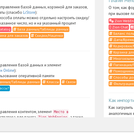
Плагин Men
правления базой данных, корзиной для заказов,
О том, как фо
аты (спасибо
Li:Store
):
при вызове п
пособа оплаты можно отдельно настроить скидку/
Zion WebEn
указанное число, но и на указанный процент
Zion Chat
atalog
База данных/Таблицы данных
Баланс поль
ина для заказов
Скидки/Наценки
Дата/Время
Кодировки/
Корзина для
Многоязычн
Пагинация/
равления базой данных и элемент
н Online
):
Помощники/
ьзование оперативной памяти
Способы до
анных/Таблицы данных
Классы
Связи
Фильтрация
ассы?
Как импорт
Как загрузить
равления контентом, элемент
Место в
аналогичных 
стратора для пакета
, а также
Zion WebEngine
Zion UserCo
ты и CSS-определения (спасибо
Li:Store
):
Меню админ
рация контента в случаях, когда в
ерфейсе нужно отобразить подразделы только