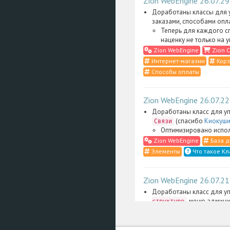
Zion WebEngine 26.07.29
Доработаны классы для у
заказами, способами опл
Теперь для каждого с
наценку не только на 
Zion WebEngine
Zion C
Интернет-магазин
Корз
Способы оплаты
Zion WebEngine 26.07.22
Доработаны класс для уп
(спасибо
Киокуши
Связи
Оптимизировано испол
Zion WebEngine
База д
Элементы
Что такое Кл
Zion WebEngine 26.07.21
Доработаны класс для уп
, меню админи
структуре
административные скрип
Сильно упрощена фильт
административном инт