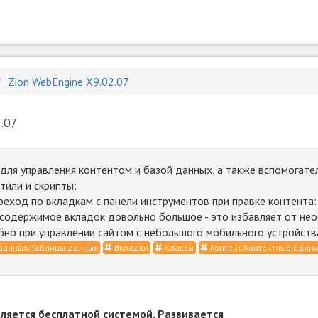
Zion WebEngine X9.02.07
.07
ля управления контентом и базой данных, а также вспомогател
тили и скрипты:
реход по вкладкам с панели инструментов при правке контента:
 содержимое вкладок довольно большое - это избавляет от нео
бно при управлении сайтом с небольшого мобильного устройств
данных/Таблицы данных
Вкладки
Классы
Контент/Контентные един
вляется бесплатной системой. Развивается