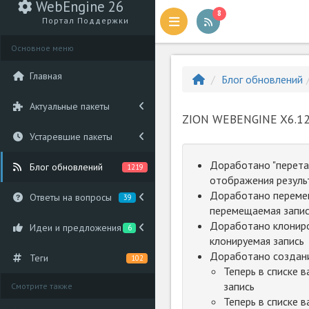
WebEngine 26
8
Портал Поддержки
Основное меню
Главная
Блог обновлений
Актуальные пакеты
ZION WEBENGINE X6.12
Устаревшие пакеты
Доработано "перетас
Блог обновлений
1219
отображения резуль
Доработано перемеще
Ответы на вопросы
39
перемещаемая запис
Доработано клониров
Идеи и предложения
6
клонируемая запись
Доработано создани
Теги
102
Теперь в списке 
запись
Смотрите также
Теперь в списке 