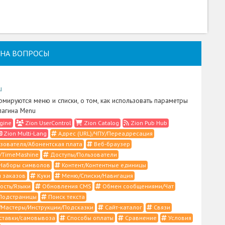
НА ВОПРОСЫ
u
рмируются меню и списки, о том, как использовать параметры
лагина Menu
gine
Zion UserControl
Zion Catalog
Zion Pub Hub
Zion Multi-Lang
Адрес (URL)/ЧПУ/Переадресация
зователя/Абонентская плата
Веб-браузер
/TimeMashine
Доступы/Пользователи
Наборы символов
Контент/Контентные единицы
 заказов
Куки
Меню/Списки/Навигация
ость/Языки
Обновления CMS
Обмен сообщениями/Чат
Подстраницы
Поиск текста
Мастеры/Инструкции/Подсказки
Сайт-каталог
Связи
ставки/самовывоза
Способы оплаты
Сравнение
Условия