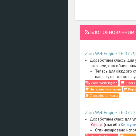
БЛОГ ОБНОВЛЕНИЙ
Zion WebEngine 26.07.29
Доработаны классы для у
заказами, способами опл
Теперь для каждого с
наценку не только на 
Zion WebEngine
Zion C
Интернет-магазин
Корз
Способы оплаты
Zion WebEngine 26.07.22
Доработаны класс для уп
(спасибо
Киокуши
Связи
Оптимизировано испол