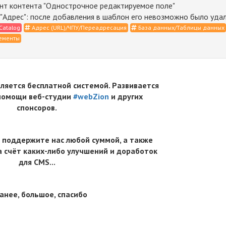
нт контента "Однострочное редактируемое поле"
"Адрес": после добавления в шаблон его невозможно было уда
Catalog
Адрес (URL)/ЧПУ/Переадресация
База данных/Таблицы данных
ементы
вляется бесплатной системой. Развивается
 помощи веб-студии
#webZion
и других
спонсоров.
 поддержите нас любой суммой, а также
 счёт каких-либо улучшений и доработок
для CMS...
анее, большое, спасибо