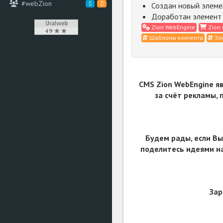
#webZion
Создан новый элеме
Доработан элемент 
Zion WebEngine
Zion 
Шаблоны контента
Эл
CMS Zion WebEngine я
за счёт рекламы,
Будем рады, если Вы
поделитесь идеями на
Зар