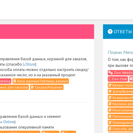
ОТВЕТЫ 
Плагин Men
правления базой данных, корзиной для заказов,
О том, как фо
аты (спасибо
Li:Store
):
при вызове п
пособа оплаты можно отдельно настроить скидку/
Zion WebEn
указанное число, но и на указанный процент
Zion Chat
atalog
База данных/Таблицы данных
Баланс поль
ина для заказов
Скидки/Наценки
Дата/Время
Кодировки/
Корзина для
Многоязычн
Пагинация/
равления базой данных и элемент
н Online
):
Помощники/
ьзование оперативной памяти
Способы до