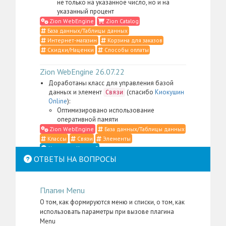
не только на указанное число, но и на
указанный процент
Zion WebEngine
Zion Catalog
База данных/Таблицы данных
Интернет-магазин
Корзина для заказов
Скидки/Наценки
Способы оплаты
Zion WebEngine 26.07.22
Доработаны класс для управления базой
данных и элемент
(спасибо
Киокушин
Связи
Online
):
Оптимизировано использование
оперативной памяти
Zion WebEngine
База данных/Таблицы данных
Классы
Связи
Элементы
Что такое Классы?
ОТВЕТЫ НА ВОПРОСЫ
Zion WebEngine 26.07.21
Доработаны класс для управления
Плагин Menu
контентом, элемент
,
Место в структуре
меню администратора для пакета
Zion
О том, как формируются меню и списки, о том, как
, а также административные
WebEngine
использовать параметры при вызове плагина
скрипты и CSS-определения (спасибо
Li:Store
):
Menu