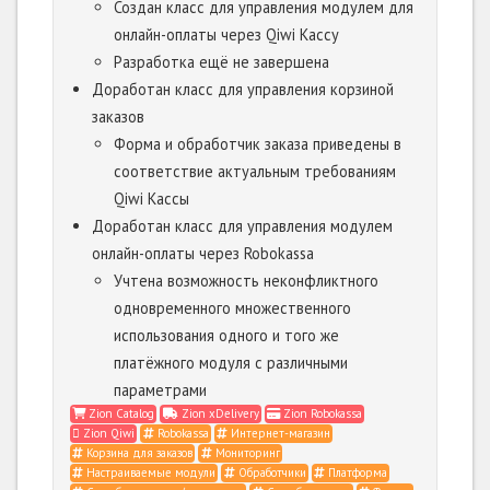
Создан класс для управления модулем для
онлайн-оплаты через Qiwi Кассу
Разработка ещё не завершена
Доработан класс для управления корзиной
заказов
Форма и обработчик заказа приведены в
соответствие актуальным требованиям
Qiwi Кассы
Доработан класс для управления модулем
онлайн-оплаты через Robokassa
Учтена возможность неконфликтного
одновременного множественного
использования одного и того же
платёжного модуля с различными
параметрами
Zion Catalog
Zion xDelivery
Zion Robokassa
Zion Qiwi
Robokassa
Интернет-магазин
Корзина для заказов
Мониторинг
Настраиваемые модули
Обработчики
Платформа