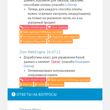
данных, корзиной для заказов, заказами,
способами оплаты (спасибо
Li:Store
):
Теперь для каждого способа оплаты
можно отдельно настроить скидку/наценку
не только на указанное число, но и на
указанный процент
Zion WebEngine
Zion Catalog
База данных/Таблицы данных
Интернет-магазин
Корзина для заказов
Скидки/Наценки
Способы оплаты
Zion WebEngine 26.07.22
Доработаны класс для управления базой
данных и элемент
(спасибо
Киокушин
Связи
Online
):
Оптимизировано использование
оперативной памяти
Zion WebEngine
База данных/Таблицы данных
Классы
Связи
Элементы
Что такое Классы?
ОТВЕТЫ НА ВОПРОСЫ
Zion WebEngine 26.07.21
Доработаны класс для управления
Плагин Menu
контентом, элемент
,
Место в структуре