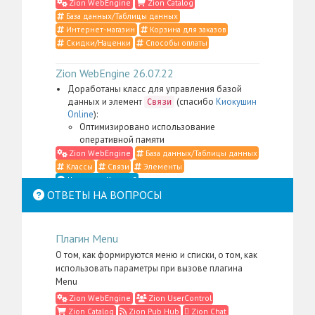
Zion WebEngine
Zion Catalog
База данных/Таблицы данных
Интернет-магазин
Корзина для заказов
Скидки/Наценки
Способы оплаты
Zion WebEngine 26.07.22
Доработаны класс для управления базой
данных и элемент
(спасибо
Киокушин
Связи
Online
):
Оптимизировано использование
оперативной памяти
Zion WebEngine
База данных/Таблицы данных
Классы
Связи
Элементы
Что такое Классы?
ОТВЕТЫ НА ВОПРОСЫ
Zion WebEngine 26.07.21
Доработаны класс для управления
Плагин Menu
контентом, элемент
,
Место в структуре
меню администратора для пакета
Zion
О том, как формируются меню и списки, о том, как
, а также административные
WebEngine
использовать параметры при вызове плагина
скрипты и CSS-определения (спасибо
Li:Store
):
Menu
Сильно упрощена фильтрация контента в
Zion WebEngine
Zion UserControl
случаях, когда в административном
Zion Catalog
Zion Pub Hub
Zion Chat
интерфейсе нужно отобразить