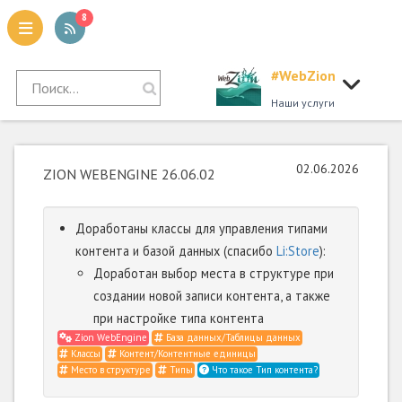
8
#WebZion
tion
Наши услуги
02.06.2026
ZION WEBENGINE 26.06.02
Доработаны классы для управления типами
контента и базой данных (спасибо
Li:Store
):
Доработан выбор места в структуре при
создании новой записи контента, а также
при настройке типа контента
Zion WebEngine
База данных/Таблицы данных
Классы
Контент/Контентные единицы
Место в структуре
Типы
Что такое Тип контента?