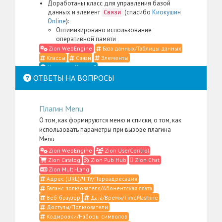
Доработаны класс для управления базой
данных и элемент
(спасибо
Киокушин
Связи
Online
):
Оптимизировано использование
оперативной памяти
Zion WebEngine
База данных/Таблицы данных
Классы
Связи
Элементы
Что такое Классы?
ОТВЕТЫ НА ВОПРОСЫ
Zion WebEngine 26.07.21
Доработаны класс для управления
Плагин Menu
контентом, элемент
,
Место в структуре
меню администратора для пакета
Zion
О том, как формируются меню и списки, о том, как
, а также административные
WebEngine
использовать параметры при вызове плагина
скрипты и CSS-определения (спасибо
Li:Store
):
Menu
Сильно упрощена фильтрация контента в
Zion WebEngine
Zion UserControl
случаях, когда в административном
Zion Catalog
Zion Pub Hub
Zion Chat
интерфейсе нужно отобразить
Zion Multi-Lang
подразделы только одного надраздела:
Адрес (URL)/ЧПУ/Переадресация
В том числе теперь нет необходимости
Баланс пользователя/Абонентская плата
указывать тип надраздела
Все надразделы выводятся в виде
Веб-браузер
Дата/Время/TimeMashine
древовидной структуры
Доступы/Пользователи
Отменено внедрение возможности
Кодировки/Наборы символов