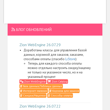
БЛОГ ОБНОВЛЕНИЙ
Zion WebEngine 26.07.29
Доработаны классы для управления базой
данных, корзиной для заказов, заказами,
способами оплаты (спасибо
Li:Store
):
Теперь для каждого способа оплаты
можно отдельно настроить скидку/наценку
не только на указанное число, но и на
указанный процент
Zion WebEngine
Zion Catalog
База данных/Таблицы данных
Интернет-магазин
Корзина для заказов
Скидки/Наценки
Способы оплаты
Zion WebEngine 26.07.22