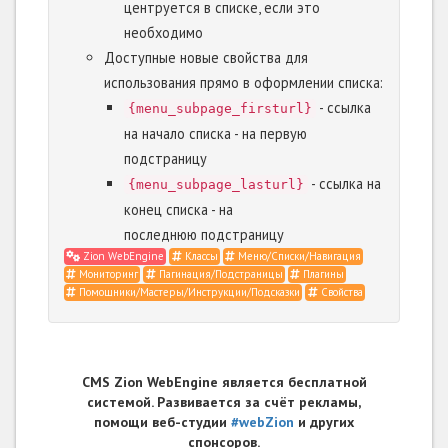
центруется в списке, если это
необходимо
Доступные новые свойства для
использования прямо в оформлении списка:
- ссылка
{menu_subpage_firsturl}
на начало списка - на первую
подстраницу
- ссылка на
{menu_subpage_lasturl}
конец списка - на
последнюю подстраницу
Zion WebEngine
Классы
Меню/Списки/Навигация
Мониторинг
Пагинация/Подстраницы
Плагины
Помощники/Мастеры/Инструкции/Подсказки
Свойства
CMS Zion WebEngine является бесплатной
системой. Развивается за счёт рекламы,
помощи веб-студии
#webZion
и других
спонсоров.