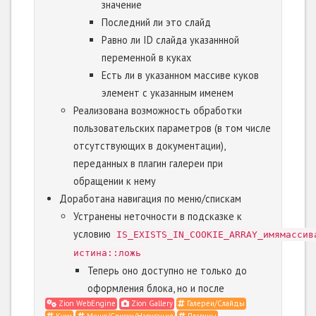
значение
Последний ли это слайд
Равно ли ID слайда указаннной
переменной в куках
Есть ли в указанном массиве куков
элемент с указанным именем
Реализована возможность обработки
пользовательских параметров (в том числе
отсутствующих в документации),
переданных в плагин галереи при
обращении к нему
Доработана навигация по меню/спискам
Устранены неточности в подсказке к
условию
IS_EXISTS_IN_COOKIE_ARRAY_имямассив
истина::ложь
Теперь оно доступно не только до
оформления блока, но и после
Zion WebEngine
Zion Gallery
Галереи/Слайды
Куки
Меню/Списки/Навигация
Плагины