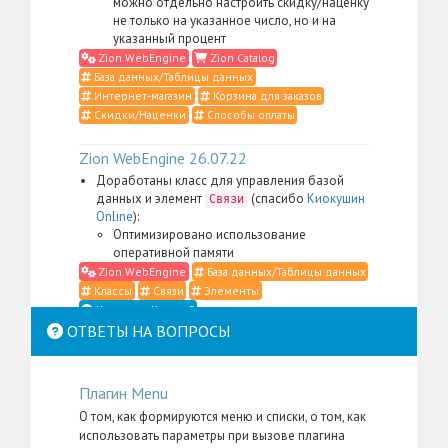
можно отдельно настроить скидку/наценку
не только на указанное число, но и на
указанный процент
Zion WebEngine
Zion Catalog
База данных/Таблицы данных
Интернет-магазин
Корзина для заказов
Скидки/Наценки
Способы оплаты
Zion WebEngine 26.07.22
Доработаны класс для управления базой
данных и элемент
(спасибо
Киокушин
Связи
Online
):
Оптимизировано использование
оперативной памяти
Zion WebEngine
База данных/Таблицы данных
Классы
Связи
Элементы
Что такое Классы?
ОТВЕТЫ НА ВОПРОСЫ
Zion WebEngine 26.07.21
Доработаны класс для управления
Плагин Menu
контентом, элемент
,
Место в структуре
меню администратора для пакета
Zion
О том, как формируются меню и списки, о том, как
, а также административные
WebEngine
использовать параметры при вызове плагина
скрипты и CSS-определения (спасибо
Li:Store
):