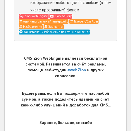
изображение любого цвета с любым (в том
числе прозрачным) фоном
Zion WebEngine
Zion Gallery
Административный интерфейс
Галереи/Слайды
Изображение
Элементы
Как вставить изображение или файл в контент?
CMS Zion WebEngine является бесплатной
системой. Развивается за счёт рекламы,
помощи веб-студии
#webZion
и других
спонсоров.
Будем рады, если Вы поддержите нас любой
суммой, а также поделитесь идеями на счёт
каких-либо улучшений и доработок для CMS...
Заранее, большое, спасибо