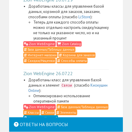
Доработаны классы для управления базой
данных, корзиной для заказов, заказами,
способами оплаты (спасибо
Li:Store
):
Теперь для каждого способа оплаты
можно отдельно настроить скидку/наценку
не только на указанное число, но и на
указанный процент
Zion WebEngine
Zion Catalog
База данных/Таблицы данных
Интернет-магазин
Корзина для заказов
Скидки/Наценки
Способы оплаты
Zion WebEngine 26.07.22
Доработаны класс для управления базой
данных и элемент
(спасибо
Киокушин
Связи
Online
):
Оптимизировано использование
оперативной памяти
Zion WebEngine
База данных/Таблицы данных
Классы
Связи
Элементы
Что такое Классы?
ОТВЕТЫ НА ВОПРОСЫ
Zion WebEngine 26.07.21