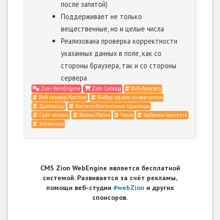
после запятой)
Поддерживает не только
вещественные, но и целые числа
Реализована проверка корректности
указанных данных в поле, как со
стороны браузера, так и со стороны
сервера
Zion WebEngine
Zion Catalog
Веб-браузер
Веб-сервер/Хостинг
Выбор одного из вариантов
Драйверы
Контент/Контентные единицы
Сайт-каталог
Файлы/Папки
Число
Шаблоны контента
Элементы
CMS Zion WebEngine является бесплатной
системой. Развивается за счёт рекламы,
помощи веб-студии
#webZion
и других
спонсоров.