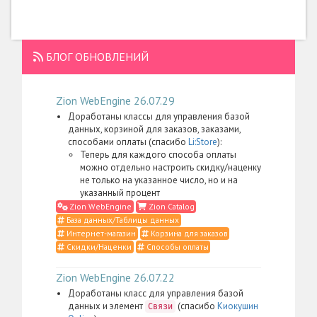
БЛОГ ОБНОВЛЕНИЙ
Zion WebEngine 26.07.29
Доработаны классы для управления базой
данных, корзиной для заказов, заказами,
способами оплаты (спасибо
Li:Store
):
Теперь для каждого способа оплаты
можно отдельно настроить скидку/наценку
не только на указанное число, но и на
указанный процент
Zion WebEngine
Zion Catalog
База данных/Таблицы данных
Интернет-магазин
Корзина для заказов
Скидки/Наценки
Способы оплаты
Zion WebEngine 26.07.22
Доработаны класс для управления базой
данных и элемент
(спасибо
Киокушин
Связи