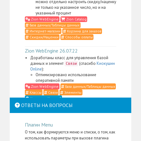
можно отдельно настроить скидку/наценку
не только на указанное число, но и на
указанный процент
Zion WebEngine
Zion Catalog
База данных/Таблицы данных
Интернет-магазин
Корзина для заказов
Скидки/Наценки
Способы оплаты
Zion WebEngine 26.07.22
Доработаны класс для управления базой
данных и элемент
(спасибо
Киокушин
Связи
Online
):
Оптимизировано использование
оперативной памяти
Zion WebEngine
База данных/Таблицы данных
Классы
Связи
Элементы
Что такое Классы?
ОТВЕТЫ НА ВОПРОСЫ
Zion WebEngine 26.07.21
Доработаны класс для управления
Плагин Menu
контентом, элемент
,
Место в структуре
меню администратора для пакета
Zion
О том, как формируются меню и списки, о том, как
, а также административные
WebEngine
использовать параметры при вызове плагина