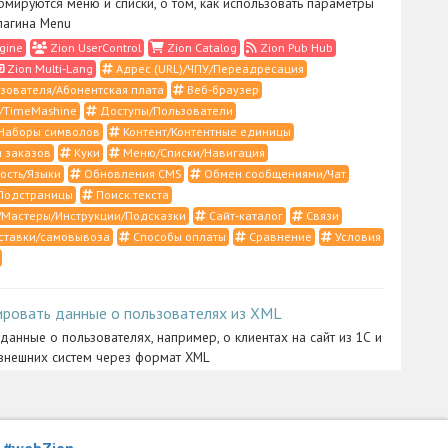
рмируются меню и списки, о том, как использовать параметры
лагина Menu
gine
Zion UserControl
Zion Catalog
Zion Pub Hub
Zion Multi-Lang
Адрес (URL)/ЧПУ/Переадресация
зователя/Абонентская плата
Веб-браузер
/TimeMashine
Доступы/Пользователи
Наборы символов
Контент/Контентные единицы
 заказов
Куки
Меню/Списки/Навигация
ость/Языки
Обновления CMS
Обмен сообщениями/Чат
Подстраницы
Поиск текста
Мастеры/Инструкции/Подсказки
Сайт-каталог
Связи
ставки/самовывоза
Способы оплаты
Сравнение
Условия
ировать данные о пользователях из XML
 данные о пользователях, например, о клиентах на сайт из 1С и
внешних систем через формат XML
ntrol
Zion Import
XML/RSS/1С/YML
Импорт/Экспорт
истратора