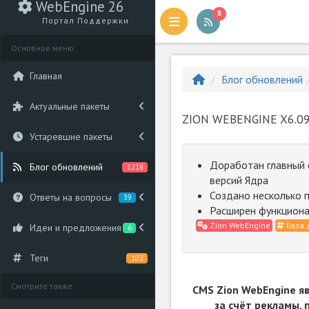
WebEngine 26
8
Портал Поддержки
Основное меню
Главная
Блог обновлений
Актуальные пакеты
ZION WEBENGINE X6.09
Устаревшие пакеты
Доработан главный 
Блог обновлений
1218
версий Ядра
Создано несколько 
Ответы на вопросы
39
Расширен функциона
Zion WebEngine
База 
Идеи и предложения
6
Теги
102
Смотрите также
CMS Zion WebEngine я
за счёт рекламы,