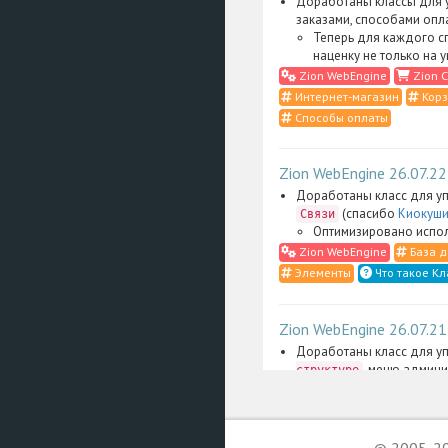
Доработаны классы для у
заказами, способами опл
Теперь для каждого с
наценку не только на 
Zion WebEngine
Zion C
Интернет-магазин
Корз
Способы оплаты
Zion WebEngine 26.07.22
Доработаны класс для уп
(спасибо
Киокуши
Связи
Оптимизировано испол
Zion WebEngine
База д
Элементы
Что такое Кл
Zion WebEngine 26.07.21
Доработаны класс для уп
, меню админи
структуре
административные скрип
Сильно упрощена фильт
административном инт
одного надраздела: