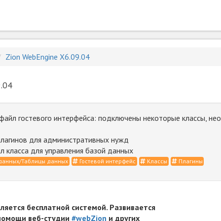
Zion WebEngine X6.09.04
.04
файл гостевого интерфейса: подключены некоторые классы, не
плагинов для административных нужд
л класса для управления базой данных
данных/Таблицы данных
Гостевой интерфейс
Классы
Плагины
вляется бесплатной системой. Развивается
 помощи веб-студии
#webZion
и других