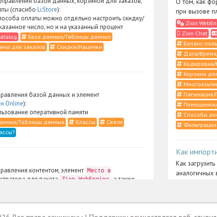
правления базой данных, корзиной для заказов,
О том, как фо
аты (спасибо
Li:Store
):
при вызове п
пособа оплаты можно отдельно настроить скидку/
Zion WebEn
указанное число, но и на указанный процент
Zion Chat
atalog
База данных/Таблицы данных
Баланс поль
ина для заказов
Скидки/Наценки
Дата/Время
Кодировки/
Корзина для
Многоязычн
Пагинация/
равления базой данных и элемент
н Online
):
Помощники/
ьзование оперативной памяти
Способы до
анных/Таблицы данных
Классы
Связи
Фильтрация
ассы?
Как импорт
Как загрузить
равления контентом, элемент
Место в
аналогичных 
стратора для пакета
, а также
Zion WebEngine
Zion UserCo
ты и CSS-определения (спасибо
Li:Store
):
Меню админ
рация контента в случаях, когда в
ерфейсе нужно отобразить подразделы только