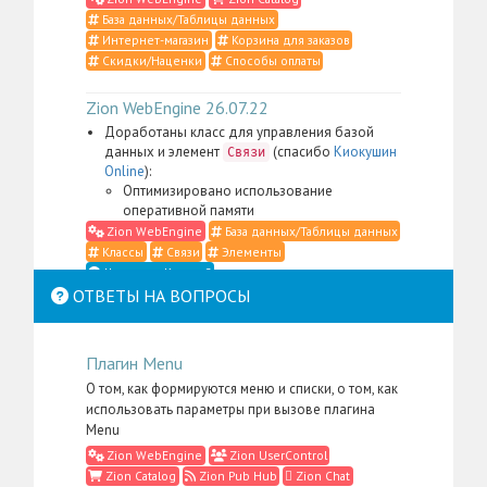
База данных/Таблицы данных
Интернет-магазин
Корзина для заказов
Скидки/Наценки
Способы оплаты
Zion WebEngine 26.07.22
Доработаны класс для управления базой
данных и элемент
(спасибо
Киокушин
Связи
Online
):
Оптимизировано использование
оперативной памяти
Zion WebEngine
База данных/Таблицы данных
Классы
Связи
Элементы
Что такое Классы?
ОТВЕТЫ НА ВОПРОСЫ
Zion WebEngine 26.07.21
Доработаны класс для управления
Плагин Menu
контентом, элемент
,
Место в структуре
меню администратора для пакета
Zion
О том, как формируются меню и списки, о том, как
, а также административные
WebEngine
использовать параметры при вызове плагина
скрипты и CSS-определения (спасибо
Li:Store
):
Menu
Сильно упрощена фильтрация контента в
Zion WebEngine
Zion UserControl
случаях, когда в административном
Zion Catalog
Zion Pub Hub
Zion Chat
интерфейсе нужно отобразить