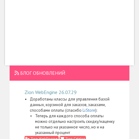
БЛОГ ОБНОВЛЕНИЙ
Zion WebEngine 26.07.29
Доработаны классы для управления базой
данных, корзиной для заказов, заказами,
способами оплаты (спасибо
Li:Store
):
Теперь для каждого способа оплаты
можно отдельно настроить скидку/наценку
не только на указанное число, но и на
указанный процент
Zion WebEngine
Zion Catalog