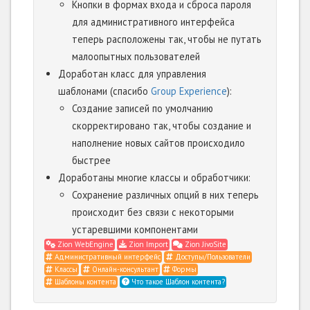
Кнопки в формах входа и сброса пароля
для административного интерфейса
теперь расположены так, чтобы не путать
малоопытных пользователей
Доработан класс для управления
шаблонами (спасибо
Group Experience
):
Создание записей по умолчанию
скорректировано так, чтобы создание и
наполнение новых сайтов происходило
быстрее
Доработаны многие классы и обработчики:
Сохранение различных опций в них теперь
происходит без связи с некоторыми
устаревшими компонентами
Zion WebEngine
Zion Import
Zion JivoSite
Административный интерфейс
Доступы/Пользователи
Классы
Онлайн-консультант
Формы
Шаблоны контента
Что такое Шаблон контента?