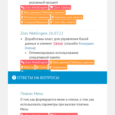
указанный процент
Zion WebEngine
Zion Catalog
База данных/Таблицы данных
Интернет-магазин
Корзина для заказов
Скидки/Наценки
Способы оплаты
Zion WebEngine 26.07.22
Доработаны класс для управления базой
данных и элемент
(спасибо
Киокушин
Связи
Online
):
Оптимизировано использование
оперативной памяти
Zion WebEngine
База данных/Таблицы данных
Классы
Связи
Элементы
Что такое Классы?
ОТВЕТЫ НА ВОПРОСЫ
Zion WebEngine 26.07.21
Доработаны класс для управления
Плагин Menu
контентом, элемент
,
Место в структуре
меню администратора для пакета
Zion
О том, как формируются меню и списки, о том, как
, а также административные
WebEngine
использовать параметры при вызове плагина
скрипты и CSS-определения (спасибо
Li:Store
):
Menu
Сильно упрощена фильтрация контента в