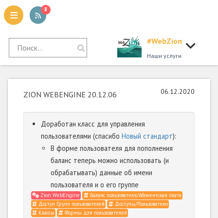
8
#WebZion
tion
Наши услуги
06.12.2020
ZION WEBENGINE 20.12.06
Доработан класс для управления
пользователями (спасибо
Новый стандарт
):
В форме пользователя для пополнения
баланс теперь можно использовать (и
обрабатывать) данные об имени
пользователя и о его группе
Zion WebEngine
Баланс пользователя/Абонентская плата
Доступ Групп пользователей
Доступы/Пользователи
Классы
Формы для пользователей