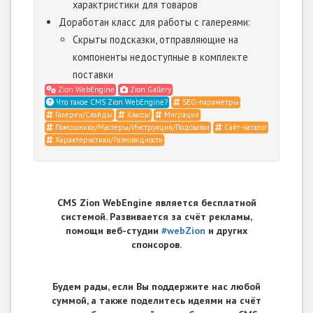
характристики для товаров
Доработан класс для работы с галереями:
Скрыты подсказки, отправляющие на
компоненты недоступные в комплекте
поставки
Zion WebEngine
Zion Gallery
Что такое CMS Zion WebEngine?
SEO-параметры
Галереи/Слайды
Классы
Миграция
Помощники/Мастеры/Инструкции/Подсказки
Сайт-каталог
Характеристики/Разновидности
CMS Zion WebEngine является бесплатной
системой. Развивается за счёт рекламы,
помощи веб-студии
#webZion
и других
спонсоров.
Будем рады, если Вы поддержите нас любой
суммой, а также поделитесь идеями на счёт