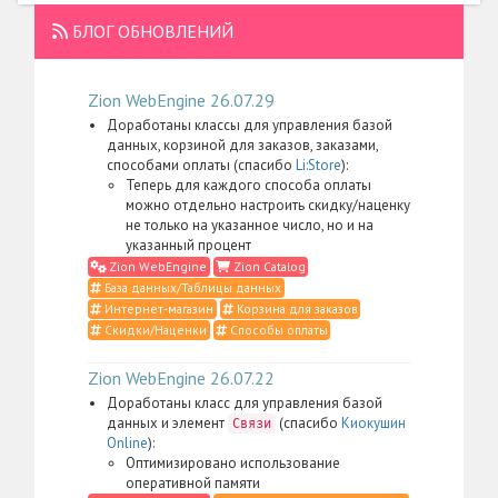
БЛОГ ОБНОВЛЕНИЙ
Zion WebEngine 26.07.29
Доработаны классы для управления базой
данных, корзиной для заказов, заказами,
способами оплаты (спасибо
Li:Store
):
Теперь для каждого способа оплаты
можно отдельно настроить скидку/наценку
не только на указанное число, но и на
указанный процент
Zion WebEngine
Zion Catalog
База данных/Таблицы данных
Интернет-магазин
Корзина для заказов
Скидки/Наценки
Способы оплаты
Zion WebEngine 26.07.22
Доработаны класс для управления базой
данных и элемент
(спасибо
Киокушин
Связи
Online
):
Оптимизировано использование
оперативной памяти