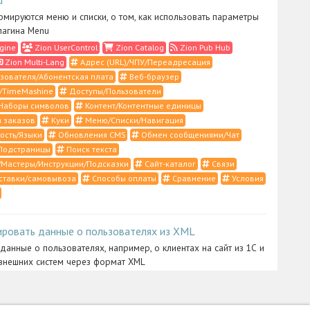
рмируются меню и списки, о том, как использовать параметры
лагина Menu
gine
Zion UserControl
Zion Catalog
Zion Pub Hub
Zion Multi-Lang
Адрес (URL)/ЧПУ/Переадресация
зователя/Абонентская плата
Веб-браузер
/TimeMashine
Доступы/Пользователи
Наборы символов
Контент/Контентные единицы
 заказов
Куки
Меню/Списки/Навигация
ость/Языки
Обновления CMS
Обмен сообщениями/Чат
Подстраницы
Поиск текста
Мастеры/Инструкции/Подсказки
Сайт-каталог
Связи
ставки/самовывоза
Способы оплаты
Сравнение
Условия
ировать данные о пользователях из XML
 данные о пользователях, например, о клиентах на сайт из 1С и
внешних систем через формат XML
ntrol
Zion Import
XML/RSS/1С/YML
Импорт/Экспорт
истратора