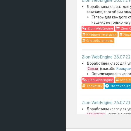
Доработаны классы для у
заказами, способами опл
Теперь для каждого с
наценку не только на 
Zion WebEngine
Zion C
Интернет-магазин
Корз
Способы оплаты
Zion WebEngine 26.07.22
Доработаны класс для уп
(спасибо
Киокуши
Связи
Оптимизировано испол
Zion WebEngine
База д
Элементы
Что такое Кл
Zion WebEngine 26.07.21
Доработаны класс для уп
, меню админи
структуре
административные скрип
Сильно упрощена фильт
административном инт