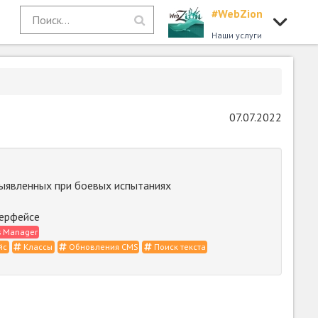
#WebZion
Наши услуги
07.07.2022
выявленных при боевых испытаниях
терфейсе
s Manager
йс
Классы
Обновления CMS
Поиск текста