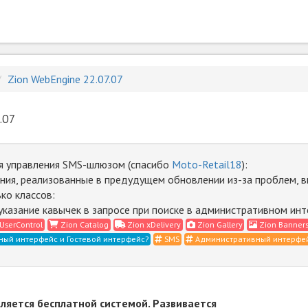
Zion WebEngine 22.07.07
.07
я управления SMS-шлюзом (спасибо
Moto-Retail18
):
ия, реализованные в предудущем обновлении из-за проблем, 
ко классов:
указание кавычек в запросе при поиске в административном ин
UserControl
Zion Catalog
Zion xDelivery
Zion Gallery
Zion Banner
ный интерфейс и Гостевой интерфейс?
SMS
Административный интерфе
вляется бесплатной системой. Развивается