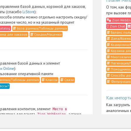
правления базой данных, корзиной для заказов,
О том, как фо
аты (спасибо
Li:Store
):
при вызове п
пособа оплаты можно отдельно настроить скидку/
Zion WebEn
указанное число, но и на указанный процент
Zion Chat
atalog
База данных/Таблицы данных
Баланс поль
ина для заказов
Скидки/Наценки
Дата/Время
Кодировки/
Корзина для
Многоязычн
Пагинация/
равления базой данных и элемент
н Online
):
Помощники/
ьзование оперативной памяти
Способы до
анных/Таблицы данных
Классы
Связи
Фильтрация
ассы?
Как импорт
Как загрузить
равления контентом, элемент
Место в
аналогичных 
стратора для пакета
, а также
Zion WebEngine
Zion UserCo
ты и CSS-определения (спасибо
Li:Store
):
Меню админ
рация контента в случаях, когда в
ерфейсе нужно отобразить подразделы только