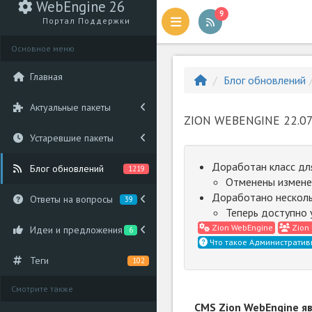
WebEngine 26
9
Портал Поддержки
Основное меню
Главная
Блог обновлений
Актуальные пакеты
ZION WEBENGINE 22.07
Устаревшие пакеты
Доработан класс дл
Блог обновлений
1219
Отменены изменен
Доработано несколь
Ответы на вопросы
39
Теперь доступно 
Zion WebEngine
Zion 
Идеи и предложения
6
Что такое Административ
Теги
102
Смотрите также
CMS Zion WebEngine я