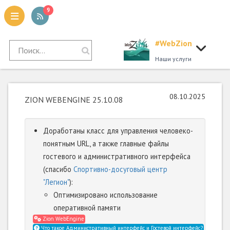
9
#WebZion
tion
Наши услуги
08.10.2025
ZION WEBENGINE 25.10.08
Доработаны класс для управления человеко-
понятным URL, а также главные файлы
гостевого и административного интерфейса
(спасибо
Спортивно-досуговый центр
"Легион"
):
Оптимизировано использование
оперативной памяти
Zion WebEngine
Что такое Административный интерфейс и Гостевой интерфейс?