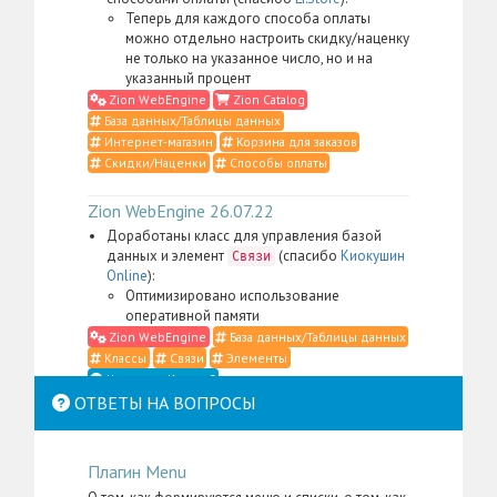
Теперь для каждого способа оплаты
можно отдельно настроить скидку/наценку
не только на указанное число, но и на
указанный процент
Zion WebEngine
Zion Catalog
База данных/Таблицы данных
Интернет-магазин
Корзина для заказов
Скидки/Наценки
Способы оплаты
Zion WebEngine 26.07.22
Доработаны класс для управления базой
данных и элемент
(спасибо
Киокушин
Связи
Online
):
Оптимизировано использование
оперативной памяти
Zion WebEngine
База данных/Таблицы данных
Классы
Связи
Элементы
Что такое Классы?
ОТВЕТЫ НА ВОПРОСЫ
Zion WebEngine 26.07.21
Доработаны класс для управления
Плагин Menu
контентом, элемент
,
Место в структуре
меню администратора для пакета
Zion