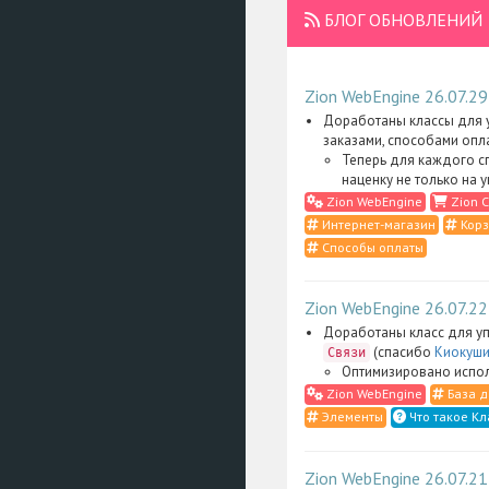
БЛОГ ОБНОВЛЕНИЙ
Zion WebEngine 26.07.29
Доработаны классы для у
заказами, способами опл
Теперь для каждого с
наценку не только на 
Zion WebEngine
Zion C
Интернет-магазин
Корз
Способы оплаты
Zion WebEngine 26.07.22
Доработаны класс для уп
(спасибо
Киокуши
Связи
Оптимизировано испол
Zion WebEngine
База д
Элементы
Что такое Кл
Zion WebEngine 26.07.21