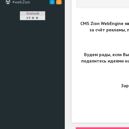
#webZion
CMS Zion WebEngine я
за счёт рекламы,
Будем рады, если Вы
поделитесь идеями на
Зар