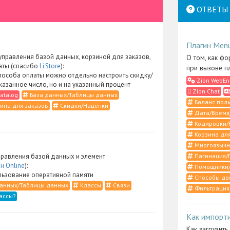
ОТВЕТЫ 
Плагин Men
правления базой данных, корзиной для заказов,
О том, как фо
аты (спасибо
Li:Store
):
при вызове п
пособа оплаты можно отдельно настроить скидку/
Zion WebEn
указанное число, но и на указанный процент
Zion Chat
atalog
База данных/Таблицы данных
Баланс поль
ина для заказов
Скидки/Наценки
Дата/Время
Кодировки/
Корзина для
Многоязычн
Пагинация/
равления базой данных и элемент
н Online
):
Помощники/
ьзование оперативной памяти
Способы до
анных/Таблицы данных
Классы
Связи
Фильтрация
ассы?
Как импорт
Как загрузить