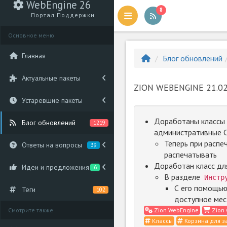
WebEngine 26
8
Портал Поддержки
Основное меню
Главная
Блог обновлений
Актуальные пакеты
ZION WEBENGINE 21.02
Устаревшие пакеты
Доработаны классы д
Блог обновлений
1219
административные C
Теперь при распе
Ответы на вопросы
39
распечатывать
Доработан класс дл
Идеи и предложения
6
В разделе
Инстр
С его помощью
Теги
102
доступное мес
Смотрите также
Zion WebEngine
Zion 
Классы
Корзина для з