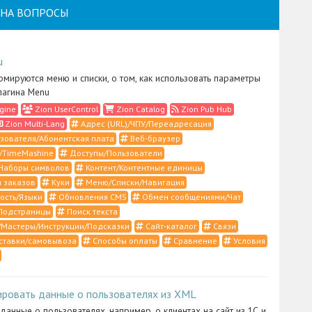
НА ВОПРОСЫ
u
рмируются меню и списки, о том, как использовать параметры
лагина Menu
gine
Zion UserControl
Zion Catalog
Zion Pub Hub
Zion Multi-Lang
Адрес (URL)/ЧПУ/Переадресация
зователя/Абонентская плата
Веб-браузер
/TimeMashine
Доступы/Пользователи
Наборы символов
Контент/Контентные единицы
 заказов
Куки
Меню/Списки/Навигация
ость/Языки
Обновления CMS
Обмен сообщениями/Чат
Подстраницы
Поиск текста
Мастеры/Инструкции/Подсказки
Сайт-каталог
Связи
ставки/самовывоза
Способы оплаты
Сравнение
Условия
ировать данные о пользователях из XML
 данные о пользователях, например, о клиентах на сайт из 1С и