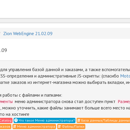
Zion WebEngine 21.02.09
.09
ля управления базой данной и заказами, а также вспомогатель
SS-определения и административные JS-скрипты: (спасибо
Moto
чатке заказов из интернет-магазина можно выбирать вкладки, 
я работы с файлами и папками:
меню администратора снова стал доступен пункт
ументы
Разме
, можно уточнить, какие файлы занимают больше всего место на
то на хостинге
Catalog
Что такое Меню администратора?
База данных/Таблицы данны
аказов
Меню администратора
Файлы/Папки