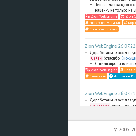
Теперь для каждого с
наценку не только на 
Zion WebEngine
Zion C
Интернет-магазин
Корз
Способы оплаты
Zion WebEngine 26.07.22
Доработаны класс для уп
(спасибо
Киокуши
Связи
Оптимизировано испол
Zion WebEngine
База д
Элементы
Что такое Кл
Zion WebEngine 26.07.21
Доработаны класс для уп
, меню админи
структуре
административные скрип
Сильно упрощена фильт
административном инт
одного надраздела:
© 2005-20
В том числе теперь