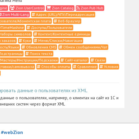
лагина Menu
gine
Zion UserControl
Zion Catalog
Zion Pub Hub
Zion Multi-Lang
Адрес (URL)/ЧПУ/Переадресация
зователя/Абонентская плата
Веб-браузер
/TimeMashine
Доступы/Пользователи
Наборы символов
Контент/Контентные единицы
 заказов
Куки
Меню/Списки/Навигация
ость/Языки
Обновления CMS
Обмен сообщениями/Чат
Подстраницы
Поиск текста
Мастеры/Инструкции/Подсказки
Сайт-каталог
Связи
ставки/самовывоза
Способы оплаты
Сравнение
Условия
ировать данные о пользователях из XML
 данные о пользователях, например, о клиентах на сайт из 1С и
внешних систем через формат XML
ntrol
Zion Import
XML/RSS/1С/YML
Импорт/Экспорт
истратора
я
#webZion
ить созданный сайт на Ваш хостинг или свой веб-