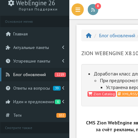
WebEngine 26
8
Портал Поддержки
Основное меню
Главная
Блог обновлений
Актуальные пакеты
ZION WEBENGINE X8.10
Устаревшие пакеты
Доработан класс дл
Блог обновлений
1219
При предпросмотр
Устранена вер
Ответы на вопросы
39
Zion Catalog
XML/RSS/
Идеи и предложения
6
Теги
102
CMS Zion WebEngine я
Смотрите также
за счёт рекламы,