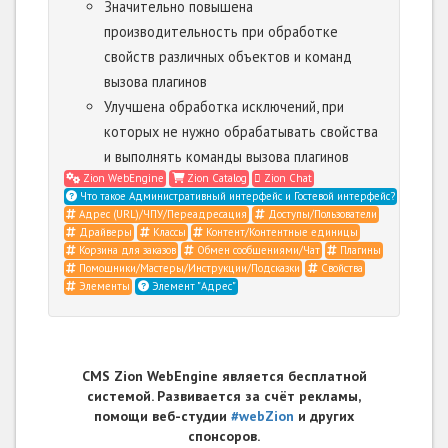
Значительно повышена
производительность при обработке
свойств различных объектов и команд
вызова плагинов
Улучшена обработка исключений, при
которых не нужно обрабатывать свойства
и выполнять команды вызова плагинов
Zion WebEngine
Zion Catalog
Zion Chat
Что такое Административный интерфейс и Гостевой интерфейс?
Адрес (URL)/ЧПУ/Переадресация
Доступы/Пользователи
Драйверы
Классы
Контент/Контентные единицы
Корзина для заказов
Обмен сообщениями/Чат
Плагины
Помощники/Мастеры/Инструкции/Подсказки
Свойства
Элементы
Элемент "Адрес"
CMS Zion WebEngine является бесплатной
системой. Развивается за счёт рекламы,
помощи веб-студии
#webZion
и других
спонсоров.