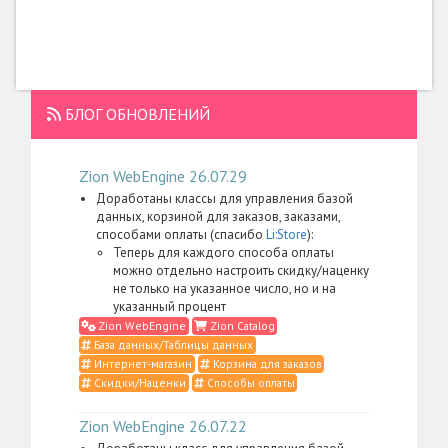
БЛОГ ОБНОВЛЕНИЙ
Zion WebEngine 26.07.29
Доработаны классы для управления базой
данных, корзиной для заказов, заказами,
способами оплаты (спасибо
Li:Store
):
Теперь для каждого способа оплаты
можно отдельно настроить скидку/наценку
не только на указанное число, но и на
указанный процент
Zion WebEngine
Zion Catalog
База данных/Таблицы данных
Интернет-магазин
Корзина для заказов
Скидки/Наценки
Способы оплаты
Zion WebEngine 26.07.22