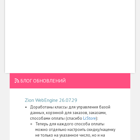
БЛОГ ОБНОВЛЕНИЙ
Zion WebEngine 26.07.29
Доработаны классы для управления базой
данных, корзиной для заказов, заказами,
способами оплаты (спасибо
Li:Store
):
Теперь для каждого способа оплаты
можно отдельно настроить скидку/наценку
не только на указанное число, но и на