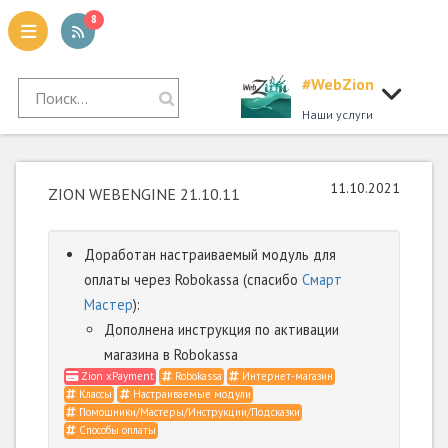
8
#WebZion
tion
Наши услуги
11.10.2021
ZION WEBENGINE 21.10.11
Доработан настраиваемый модуль для
оплаты через Robokassa (спасибо
Смарт
Мастер
):
Дополнена инструкция по активации
магазина в Robokassa
Zion xPayment
Robokassa
Интернет-магазин
Классы
Настраиваемые модули
Помощники/Мастеры/Инструкции/Подсказки
Способы оплаты