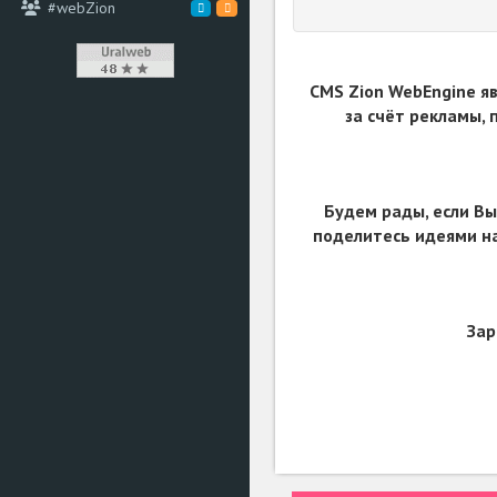
#webZion
CMS Zion WebEngine я
за счёт рекламы,
Будем рады, если Вы
поделитесь идеями на
Зар