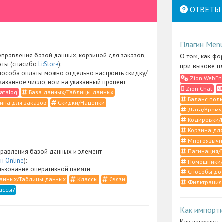
ОТВЕТЫ 
Плагин Men
правления базой данных, корзиной для заказов,
О том, как фо
аты (спасибо
Li:Store
):
при вызове п
пособа оплаты можно отдельно настроить скидку/
Zion WebEn
указанное число, но и на указанный процент
Zion Chat
atalog
База данных/Таблицы данных
Баланс поль
ина для заказов
Скидки/Наценки
Дата/Время
Кодировки/
Корзина для
Многоязычн
Пагинация/
равления базой данных и элемент
н Online
):
Помощники/
ьзование оперативной памяти
Способы до
анных/Таблицы данных
Классы
Связи
Фильтрация
ассы?
Как импорт
Как загрузить