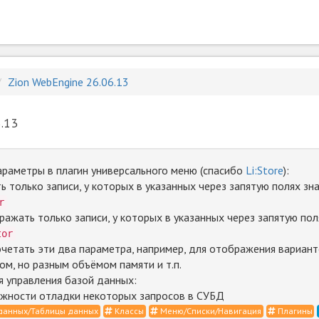
Zion WebEngine 26.06.13
.13
раметры в плагин универсального меню (спасибо
Li:Store
):
ь только записи, у которых в указанных через запятую полях знач
r
бражать только записи, у которых в указанных через запятую по
tor
четать эти два параметра, например, для отображения вариан
м, но разным объёмом памяти и т.п.
я управления базой данных:
жности отладки некоторых запросов в СУБД
данных/Таблицы данных
Классы
Меню/Списки/Навигация
Плагины