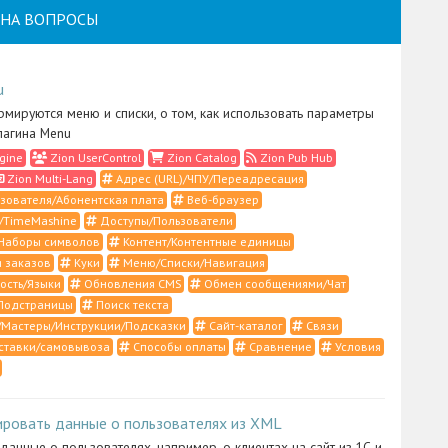
НА ВОПРОСЫ
u
рмируются меню и списки, о том, как использовать параметры
лагина Menu
gine
Zion UserControl
Zion Catalog
Zion Pub Hub
Zion Multi-Lang
Адрес (URL)/ЧПУ/Переадресация
зователя/Абонентская плата
Веб-браузер
/TimeMashine
Доступы/Пользователи
Наборы символов
Контент/Контентные единицы
 заказов
Куки
Меню/Списки/Навигация
ость/Языки
Обновления CMS
Обмен сообщениями/Чат
Подстраницы
Поиск текста
Мастеры/Инструкции/Подсказки
Сайт-каталог
Связи
ставки/самовывоза
Способы оплаты
Сравнение
Условия
ировать данные о пользователях из XML
 данные о пользователях, например, о клиентах на сайт из 1С и