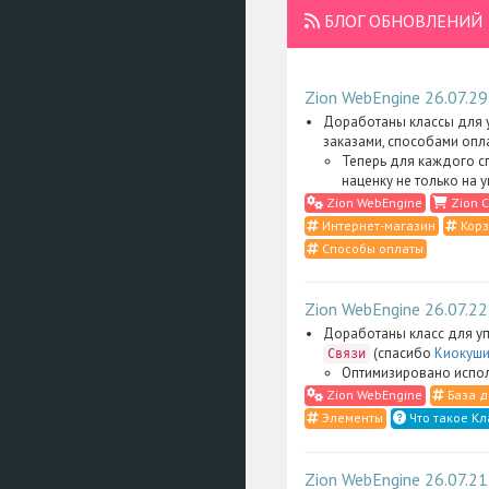
БЛОГ ОБНОВЛЕНИЙ
Zion WebEngine 26.07.29
Доработаны классы для у
заказами, способами опл
Теперь для каждого с
наценку не только на 
Zion WebEngine
Zion C
Интернет-магазин
Корз
Способы оплаты
Zion WebEngine 26.07.22
Доработаны класс для уп
(спасибо
Киокуши
Связи
Оптимизировано испол
Zion WebEngine
База д
Элементы
Что такое Кл
Zion WebEngine 26.07.21