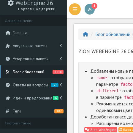
WebEngine 26
8
Портал Поддержки
Основное меню
Главная
Блог обновлений
Актуальные пакеты
ZION WEBENGINE 26.06
Устаревшие пакеты
Добавлены новые па
Блог обновлений
1218
: отображат
same
параметре
facto
Ответы на вопросы
39
: ото
different
в параметре
fac
Идеи и предложения
6
Рекомендуется со
одинаковым цвето
Теги
102
Доработан класс дл
Расширены возмо
Смотрите также
Zion WebEngine
База 