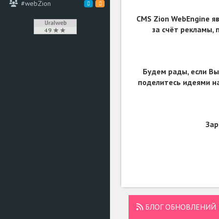
#webZion
CMS Zion WebEngine я
за счёт рекламы,
Будем рады, если Вы
поделитесь идеями на
Зар
БЛОГ ОБНОВЛЕНИЙ