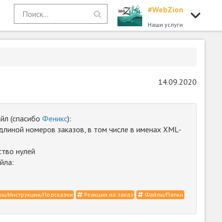
#WebZion
Наши услуги
14.09.2020
йл (спасибо
Феникс
):
 длиной номеров заказов, в том числе в именах XML-
ство нулей
йла:
ы/Инструкции/Подсказки
Реакции на заказ
Файлы/Папки