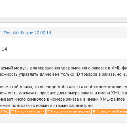
Zion WebEngine 20.09.14
.14
аемый модуль для управления уведомления о заказах в XML-фа
ожность управлять длиной не только ID товаров в заказе, но и
роче этой длины, то впереди добавляется необходимое количе
ожность указывать префикс для номера заказа и имени XML-фа
чивает число символов в номере заказа и в имени XML-файлов
имые подсказки к новым и старым параметрам
С/YML
Интернет-магазин
Настраиваемые модули
Помощники/Мастер