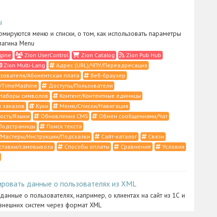
u
рмируются меню и списки, о том, как использовать параметры
лагина Menu
gine
Zion UserControl
Zion Catalog
Zion Pub Hub
Zion Multi-Lang
Адрес (URL)/ЧПУ/Переадресация
зователя/Абонентская плата
Веб-браузер
/TimeMashine
Доступы/Пользователи
Наборы символов
Контент/Контентные единицы
 заказов
Куки
Меню/Списки/Навигация
ость/Языки
Обновления CMS
Обмен сообщениями/Чат
Подстраницы
Поиск текста
Мастеры/Инструкции/Подсказки
Сайт-каталог
Связи
ставки/самовывоза
Способы оплаты
Сравнение
Условия
ировать данные о пользователях из XML
 данные о пользователях, например, о клиентах на сайт из 1С и
внешних систем через формат XML
ntrol
Zion Import
XML/RSS/1С/YML
Импорт/Экспорт