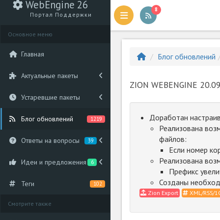
WebEngine 26
8
Портал Поддержки
Основное меню
Главная
Блог обновлений
Актуальные пакеты
ZION WEBENGINE 20.09
Устаревшие пакеты
Доработан настраив
Блог обновлений
1219
Реализована возм
файлов:
Ответы на вопросы
39
Если номер ко
Реализована возм
Идеи и предложения
6
Префикс увели
Созданы необход
Теги
102
Zion Export
XML/RSS/1
Смотрите также