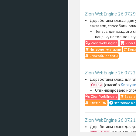
Zion WebEngine 26.07.29
Доработаны классы для у
заказами, способами опл
Теперь для каждого с
наценку не только на 
Zion WebEngine
Zion C
Интернет-магазин
Корз
Способы оплаты
Zion WebEngine 26.07.22
Доработаны класс для уп
(спасибо
Киокуши
Связи
Оптимизировано испол
Zion WebEngine
База д
Элементы
Что такое Кл
Zion WebEngine 26.07.21
Доработаны класс для уп
, меню админи
структуре