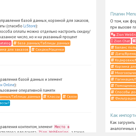
Плагин Men
правления базой данных, корзиной для заказов,
О том, как фо
аты (спасибо
Li:Store
):
при вызове п
пособа оплаты можно отдельно настроить скидку/
Zion WebEn
указанное число, но и на указанный процент
Zion Chat
atalog
База данных/Таблицы данных
Баланс поль
ина для заказов
Скидки/Наценки
Дата/Время
Кодировки/
Корзина для
Многоязычн
Пагинация/
равления базой данных и элемент
н Online
):
Помощники/
ьзование оперативной памяти
Способы до
анных/Таблицы данных
Классы
Связи
Фильтрация
ассы?
Как импорт
Как загрузить
равления контентом, элемент
Место в
аналогичных 
стратора для пакета
, а также
Zion WebEngine
Zion UserCo