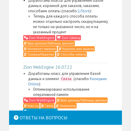
Доработаны классы для управления базой
данных, корзиной для заказов, заказами,
способами оплаты (спасибо
Li:Store
):
Теперь для каждого способа оплаты
можно отдельно настроить скидку/наценку
не только на указанное число, но и на
указанный процент
Zion WebEngine
Zion Catalog
База данных/Таблицы данных
Интернет-магазин
Корзина для заказов
Скидки/Наценки
Способы оплаты
Zion WebEngine 26.07.22
Доработаны класс для управления базой
данных и элемент
(спасибо
Киокушин
Связи
Online
):
Оптимизировано использование
оперативной памяти
Zion WebEngine
База данных/Таблицы данных
Классы
Связи
Элементы
Что такое Классы?
ОТВЕТЫ НА ВОПРОСЫ
Zion WebEngine 26.07.21
Доработаны класс для управления