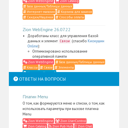
Zion WebEngine
Zion Catalog
База данных/Таблицы данных
Интернет-магазин
Корзина для заказов
Скидки/Наценки
Способы оплаты
Zion WebEngine 26.07.22
Доработаны класс для управления базой
данных и элемент
(спасибо
Киокушин
Связи
Online
):
Оптимизировано использование
оперативной памяти
Zion WebEngine
База данных/Таблицы данных
Классы
Связи
Элементы
Что такое Классы?
ОТВЕТЫ НА ВОПРОСЫ
Zion WebEngine 26.07.21
Доработаны класс для управления
Плагин Menu
контентом, элемент
,
Место в структуре
меню администратора для пакета
Zion
О том, как формируются меню и списки, о том, как
, а также административные
WebEngine
использовать параметры при вызове плагина
скрипты и CSS-определения (спасибо
Li:Store
):
Menu
Сильно упрощена фильтрация контента в
Zion WebEngine
Zion UserControl
случаях, когда в административном
Zion Catalog
Zion Pub Hub
Zion Chat
интерфейсе нужно отобразить