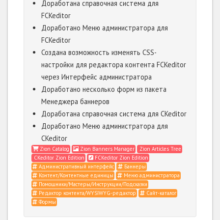
Доработана справочная система для
FCKeditor
Доработано Меню администратора для
FCKeditor
Создана возможность изменять CSS-
настройки для редактора контента FCKeditor
через Интерфейс администратора
Доработано несколько форм из пакета
Менеджера баннеров
Доработана справочная система для CKeditor
Доработано Меню администратора для
CKeditor
Zion Catalog
Zion Banners Manager
Zion Articles Tree
CKeditor Zion Edition
FCKeditor Zion Edition
Административный интерфейс
Баннеры
Контент/Контентные единицы
Меню администратора
Помощники/Мастеры/Инструкции/Подсказки
Редактор контента/WYSIWYG-редактор
Сайт-каталог
Формы