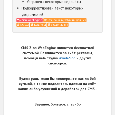
Устранены некоторые недочёты
Подкорректирован текст некоторых
уведомлений
Zion WebEngine
База данных/Таблицы данных
Классы
Кэш/Кеш
Уведомления
CMS Zion WebEngine является бесплатной
системой. Развивается за счёт рекламы,
помощи веб-студии
#webZion
и других
спонсоров.
Будем рады, если Вы поддержите нас любой
суммой, а также поделитесь идеями на счёт
каких-либо улучшений и доработок для CMS...
Заранее, большое, спасибо