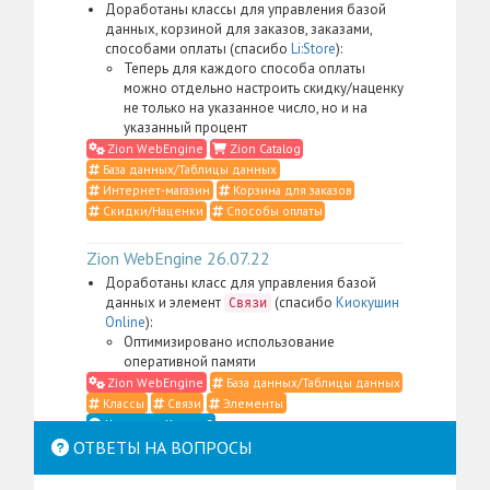
Доработаны классы для управления базой
данных, корзиной для заказов, заказами,
способами оплаты (спасибо
Li:Store
):
Теперь для каждого способа оплаты
можно отдельно настроить скидку/наценку
не только на указанное число, но и на
указанный процент
Zion WebEngine
Zion Catalog
База данных/Таблицы данных
Интернет-магазин
Корзина для заказов
Скидки/Наценки
Способы оплаты
Zion WebEngine 26.07.22
Доработаны класс для управления базой
данных и элемент
(спасибо
Киокушин
Связи
Online
):
Оптимизировано использование
оперативной памяти
Zion WebEngine
База данных/Таблицы данных
Классы
Связи
Элементы
Что такое Классы?
ОТВЕТЫ НА ВОПРОСЫ
Zion WebEngine 26.07.21