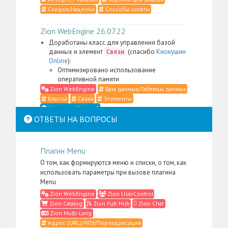
Скидки/Наценки
Способы оплаты
Zion WebEngine 26.07.22
Доработаны класс для управления базой
данных и элемент
(спасибо
Киокушин
Связи
Online
):
Оптимизировано использование
оперативной памяти
Zion WebEngine
База данных/Таблицы данных
Классы
Связи
Элементы
Что такое Классы?
ОТВЕТЫ НА ВОПРОСЫ
Zion WebEngine 26.07.21
Доработаны класс для управления
Плагин Menu
контентом, элемент
,
Место в структуре
меню администратора для пакета
Zion
О том, как формируются меню и списки, о том, как
, а также административные
WebEngine
использовать параметры при вызове плагина
скрипты и CSS-определения (спасибо
Li:Store
):
Menu
Сильно упрощена фильтрация контента в
Zion WebEngine
Zion UserControl
случаях, когда в административном
Zion Catalog
Zion Pub Hub
Zion Chat
интерфейсе нужно отобразить
Zion Multi-Lang
подразделы только одного надраздела:
Адрес (URL)/ЧПУ/Переадресация
В том числе теперь нет необходимости