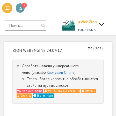
7
#WebZion
tion
Наши услуги
17.04.2024
ZION WEBENGINE 24.04.17
Доработан плагин универсального
меню (спасибо
Киокушин Online
):
Теперь более корректно обрабатываются
свойства пустых списков
Zion WebEngine
Меню/Списки/Навигация
Плагины
Свойства
Плагин Menu