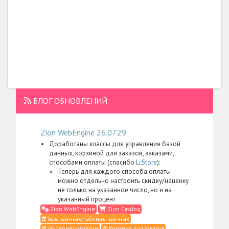
БЛОГ ОБНОВЛЕНИЙ
Zion WebEngine 26.07.29
Доработаны классы для управления базой
данных, корзиной для заказов, заказами,
способами оплаты (спасибо
Li:Store
):
Теперь для каждого способа оплаты
можно отдельно настроить скидку/наценку
не только на указанное число, но и на
указанный процент
Zion WebEngine
Zion Catalog
База данных/Таблицы данных
Интернет-магазин
Корзина для заказов