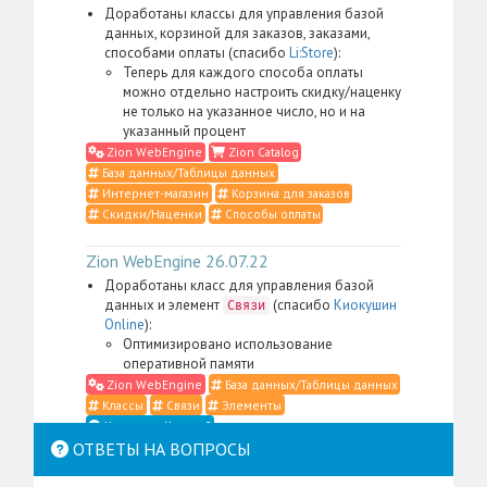
Доработаны классы для управления базой
данных, корзиной для заказов, заказами,
способами оплаты (спасибо
Li:Store
):
Теперь для каждого способа оплаты
можно отдельно настроить скидку/наценку
не только на указанное число, но и на
указанный процент
Zion WebEngine
Zion Catalog
База данных/Таблицы данных
Интернет-магазин
Корзина для заказов
Скидки/Наценки
Способы оплаты
Zion WebEngine 26.07.22
Доработаны класс для управления базой
данных и элемент
(спасибо
Киокушин
Связи
Online
):
Оптимизировано использование
оперативной памяти
Zion WebEngine
База данных/Таблицы данных
Классы
Связи
Элементы
Что такое Классы?
ОТВЕТЫ НА ВОПРОСЫ
Zion WebEngine 26.07.21