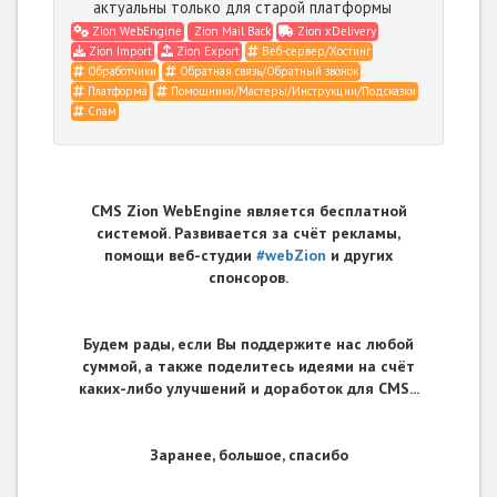
актуальны только для старой платформы
Zion WebEngine
Zion Mail Back
Zion xDelivery
Zion Import
Zion Export
Веб-сервер/Хостинг
Обработчики
Обратная связь/Обратный звонок
Платформа
Помощники/Мастеры/Инструкции/Подсказки
Спам
CMS Zion WebEngine является бесплатной
системой. Развивается за счёт рекламы,
помощи веб-студии
#webZion
и других
спонсоров.
Будем рады, если Вы поддержите нас любой
суммой, а также поделитесь идеями на счёт
каких-либо улучшений и доработок для CMS...
Заранее, большое, спасибо