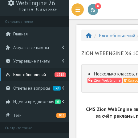
WebEngine 26
8
Портал Поддержки
Основное меню
Главная
Блог обновлений
Актуальные пакеты
ZION WEBENGINE X6.10
Устаревшие пакеты
Несколько классов,
Блог обновлений
1218
Zion WebEngine
Клас
Ответы на вопросы
39
Идеи и предложения
6
CMS Zion WebEngine я
Теги
за счёт рекламы,
102
Смотрите также