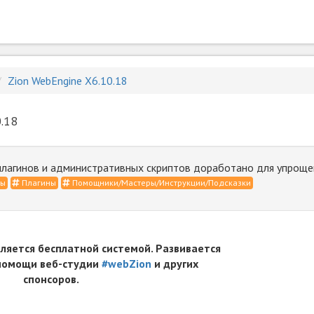
Zion WebEngine X6.10.18
.18
 плагинов и административных скриптов доработано для упроще
сы
Плагины
Помощники/Мастеры/Инструкции/Подсказки
вляется бесплатной системой. Развивается
 помощи веб-студии
#webZion
и других
спонсоров.