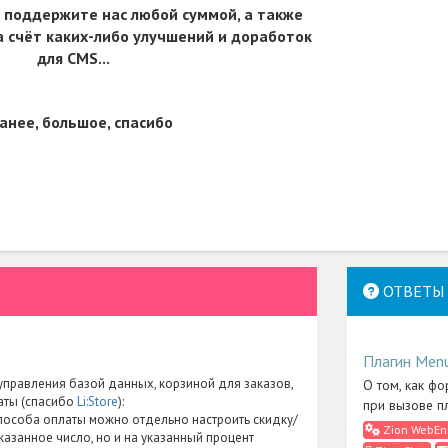
 поддержите нас любой суммой, а также
 счёт каких-либо улучшений и доработок
для CMS...
анее, большое, спасибо
ОТВЕТЫ 
Плагин Men
правления базой данных, корзиной для заказов,
О том, как фо
аты (спасибо
Li:Store
):
при вызове п
пособа оплаты можно отдельно настроить скидку/
Zion WebEn
указанное число, но и на указанный процент