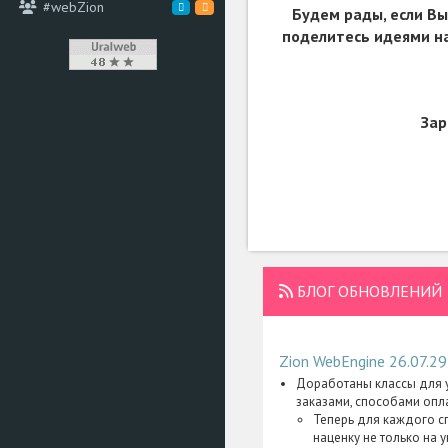
#webZion
Будем рады, если Вы
поделитесь идеями на
Зар
БЛОГ ОБНОВЛЕНИЙ
Zion WebEngine 26.07.29
Доработаны классы для у
заказами, способами опл
Теперь для каждого с
наценку не только на 