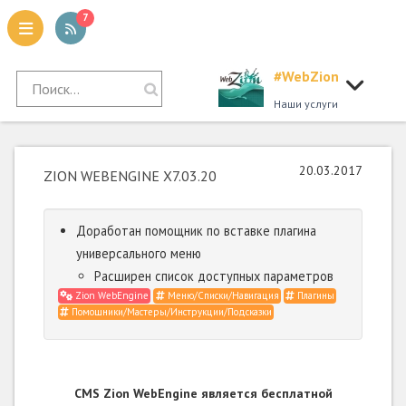
7
#WebZion
tion
Наши услуги
20.03.2017
ZION WEBENGINE X7.03.20
Доработан помощник по вставке плагина
универсального меню
Расширен список доступных параметров
Zion WebEngine
Меню/Списки/Навигация
Плагины
Помощники/Мастеры/Инструкции/Подсказки
CMS Zion WebEngine является бесплатной