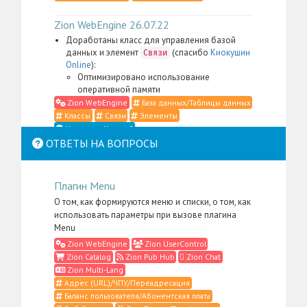
Zion WebEngine 26.07.22
Доработаны класс для управления базой
данных и элемент
(спасибо
Киокушин
Связи
Online
):
Оптимизировано использование
оперативной памяти
Zion WebEngine
База данных/Таблицы данных
Классы
Связи
Элементы
Что такое Классы?
ОТВЕТЫ НА ВОПРОСЫ
Zion WebEngine 26.07.21
Доработаны класс для управления
Плагин Menu
контентом, элемент
,
Место в структуре
меню администратора для пакета
Zion
О том, как формируются меню и списки, о том, как
, а также административные
WebEngine
использовать параметры при вызове плагина
скрипты и CSS-определения (спасибо
Li:Store
):
Menu
Сильно упрощена фильтрация контента в
Zion WebEngine
Zion UserControl
случаях, когда в административном
Zion Catalog
Zion Pub Hub
Zion Chat
интерфейсе нужно отобразить
Zion Multi-Lang
подразделы только одного надраздела:
Адрес (URL)/ЧПУ/Переадресация
В том числе теперь нет необходимости
Баланс пользователя/Абонентская плата
указывать тип надраздела