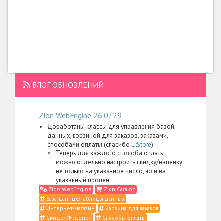
БЛОГ ОБНОВЛЕНИЙ
Zion WebEngine 26.07.29
Доработаны классы для управления базой
данных, корзиной для заказов, заказами,
способами оплаты (спасибо
Li:Store
):
Теперь для каждого способа оплаты
можно отдельно настроить скидку/наценку
не только на указанное число, но и на
указанный процент
Zion WebEngine
Zion Catalog
База данных/Таблицы данных
Интернет-магазин
Корзина для заказов
Скидки/Наценки
Способы оплаты