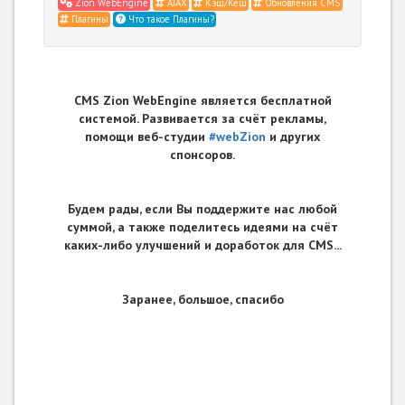
Zion WebEngine
AJAX
Кэш/Кеш
Обновления CMS
Плагины
Что такое Плагины?
CMS Zion WebEngine является бесплатной
системой. Развивается за счёт рекламы,
помощи веб-студии
#webZion
и других
спонсоров.
Будем рады, если Вы поддержите нас любой
суммой, а также поделитесь идеями на счёт
каких-либо улучшений и доработок для CMS...
Заранее, большое, спасибо