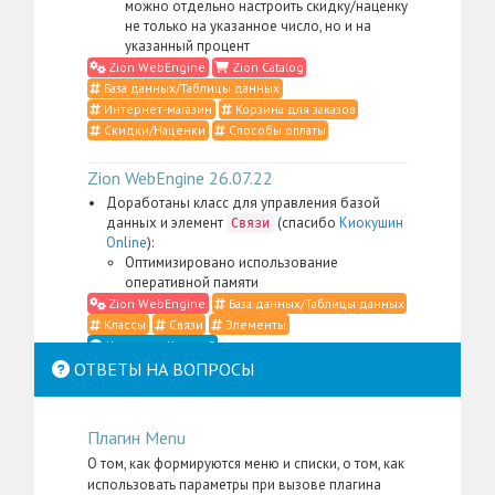
можно отдельно настроить скидку/наценку
не только на указанное число, но и на
указанный процент
Zion WebEngine
Zion Catalog
База данных/Таблицы данных
Интернет-магазин
Корзина для заказов
Скидки/Наценки
Способы оплаты
Zion WebEngine 26.07.22
Доработаны класс для управления базой
данных и элемент
(спасибо
Киокушин
Связи
Online
):
Оптимизировано использование
оперативной памяти
Zion WebEngine
База данных/Таблицы данных
Классы
Связи
Элементы
Что такое Классы?
ОТВЕТЫ НА ВОПРОСЫ
Zion WebEngine 26.07.21
Доработаны класс для управления
Плагин Menu
контентом, элемент
,
Место в структуре
меню администратора для пакета
Zion
О том, как формируются меню и списки, о том, как
, а также административные
WebEngine
использовать параметры при вызове плагина