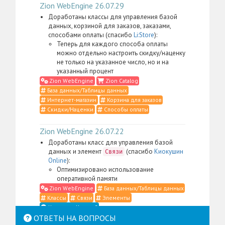
Zion WebEngine 26.07.29
Доработаны классы для управления базой
данных, корзиной для заказов, заказами,
способами оплаты (спасибо
Li:Store
):
Теперь для каждого способа оплаты
можно отдельно настроить скидку/наценку
не только на указанное число, но и на
указанный процент
Zion WebEngine
Zion Catalog
База данных/Таблицы данных
Интернет-магазин
Корзина для заказов
Скидки/Наценки
Способы оплаты
Zion WebEngine 26.07.22
Доработаны класс для управления базой
данных и элемент
(спасибо
Киокушин
Связи
Online
):
Оптимизировано использование
оперативной памяти
Zion WebEngine
База данных/Таблицы данных
Классы
Связи
Элементы
Что такое Классы?
ОТВЕТЫ НА ВОПРОСЫ