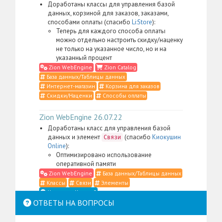
Доработаны классы для управления базой
данных, корзиной для заказов, заказами,
способами оплаты (спасибо
Li:Store
):
Теперь для каждого способа оплаты
можно отдельно настроить скидку/наценку
не только на указанное число, но и на
указанный процент
Zion WebEngine
Zion Catalog
База данных/Таблицы данных
Интернет-магазин
Корзина для заказов
Скидки/Наценки
Способы оплаты
Zion WebEngine 26.07.22
Доработаны класс для управления базой
данных и элемент
(спасибо
Киокушин
Связи
Online
):
Оптимизировано использование
оперативной памяти
Zion WebEngine
База данных/Таблицы данных
Классы
Связи
Элементы
Что такое Классы?
ОТВЕТЫ НА ВОПРОСЫ
Zion WebEngine 26.07.21