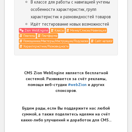
В классе для работы с навигацией учтены
особенности характеристик, групп
характеристик и разновидностей товаров
Идёт тестирование новых возможностей
Zion WebEngine
Классы
Меню/Списки/Навигация
Плагины
Платформа
Помощники/Мастеры/Инструкции/Подсказки
Сайт-каталог
Характеристики/Разновидности
CMS Zion WebEngine является бесплатной
системой. Развивается за счёт рекламы,
помощи веб-студии
#webZion
и других
спонсоров.
Будем рады, если Вы поддержите нас любой
суммой, а также поделитесь идеями на счёт
каких-либо улучшений и доработок для CMS...