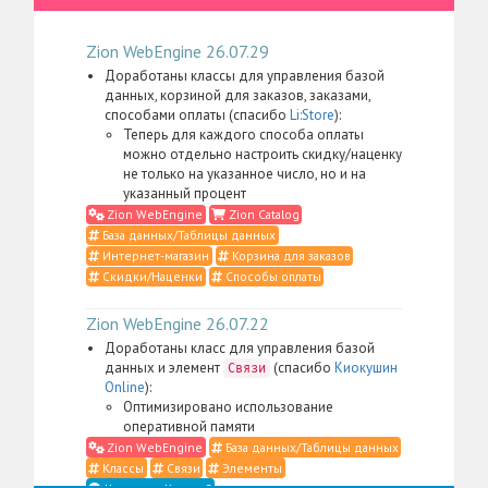
Zion WebEngine 26.07.29
Доработаны классы для управления базой
данных, корзиной для заказов, заказами,
способами оплаты (спасибо
Li:Store
):
Теперь для каждого способа оплаты
можно отдельно настроить скидку/наценку
не только на указанное число, но и на
указанный процент
Zion WebEngine
Zion Catalog
База данных/Таблицы данных
Интернет-магазин
Корзина для заказов
Скидки/Наценки
Способы оплаты
Zion WebEngine 26.07.22
Доработаны класс для управления базой
данных и элемент
(спасибо
Киокушин
Связи
Online
):
Оптимизировано использование
оперативной памяти
Zion WebEngine
База данных/Таблицы данных
Классы
Связи
Элементы