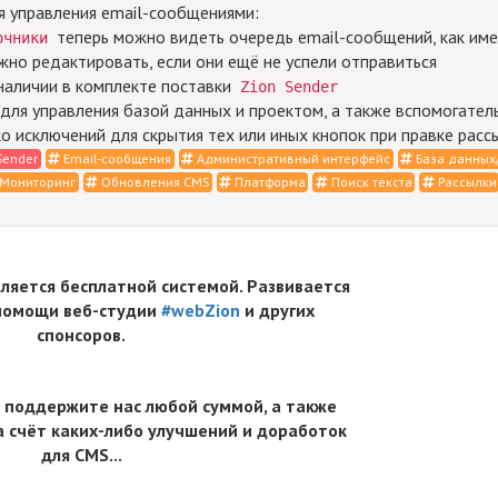
я управления email-сообщениями:
теперь можно видеть очередь email-сообщений, как име
очники
но редактировать, если они ещё не успели отправиться
наличии в комплекте поставки
Zion Sender
ля управления базой данных и проектом, а также вспомогатель
о исключений для скрытия тех или иных кнопок при правке рас
Sender
Email-сообщения
Административный интерфейс
База данных
Мониторинг
Обновления CMS
Платформа
Поиск текста
Рассылки
вляется бесплатной системой. Развивается
 помощи веб-студии
#webZion
и других
спонсоров.
 поддержите нас любой суммой, а также
 счёт каких-либо улучшений и доработок
для CMS...