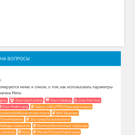
НА ВОПРОСЫ
u
рмируются меню и списки, о том, как использовать параметры
лагина Menu
gine
Zion UserControl
Zion Catalog
Zion Pub Hub
Zion Multi-Lang
Адрес (URL)/ЧПУ/Переадресация
зователя/Абонентская плата
Веб-браузер
/TimeMashine
Доступы/Пользователи
Наборы символов
Контент/Контентные единицы
 заказов
Куки
Меню/Списки/Навигация