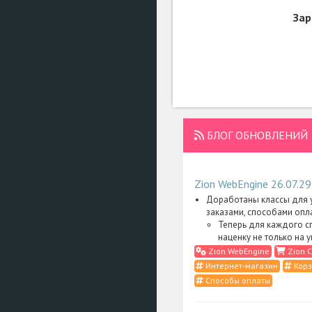
Зар
БЛОГ ОБНОВЛЕНИЙ
Zion WebEngine 26.07.29
Доработаны классы для у
заказами, способами опл
Теперь для каждого с
наценку не только на 
Zion WebEngine
Zion C
Интернет-магазин
Корз
Способы оплаты