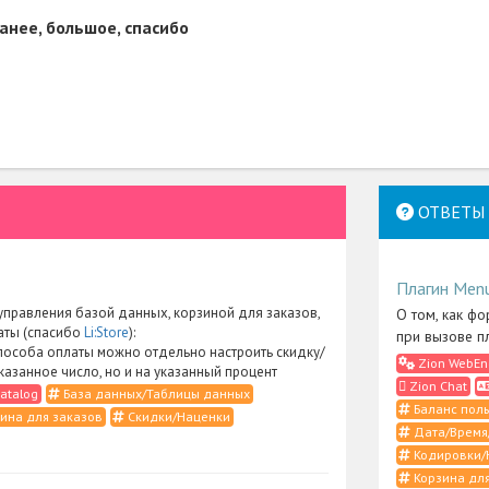
анее, большое, спасибо
ОТВЕТЫ 
Плагин Men
правления базой данных, корзиной для заказов,
О том, как фо
аты (спасибо
Li:Store
):
при вызове п
пособа оплаты можно отдельно настроить скидку/
Zion WebEn
указанное число, но и на указанный процент
Zion Chat
atalog
База данных/Таблицы данных
Баланс поль
ина для заказов
Скидки/Наценки
Дата/Время
Кодировки/
Корзина для