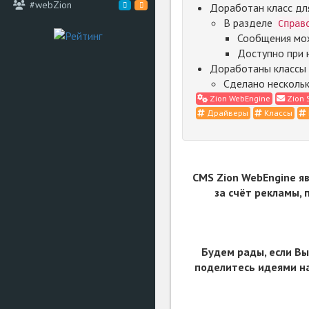
#webZion
Доработан класс дл
В разделе
Справ
Сообщения мож
Доступно при 
Доработаны классы д
Сделано нескольк
Zion WebEngine
Zion 
Драйверы
Классы
CMS Zion WebEngine я
за счёт рекламы,
Будем рады, если Вы
поделитесь идеями на