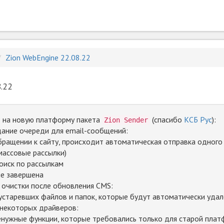
Zion WebEngine 22.08.22
.22
 на новую платформу пакета
(спасибо
КСБ Рус
):
Zion Sender
дание очереди для email-сообщений:
ращении к сайту, происходит автоматическая отправка одного 
ассовые рассылки)
оиск по рассылкам
не завершена
очистки после обновления CMS:
устаревших файлов и папок, которые будут автоматически уда
некоторых драйверов:
енужные функции, которые требовались только для старой пла