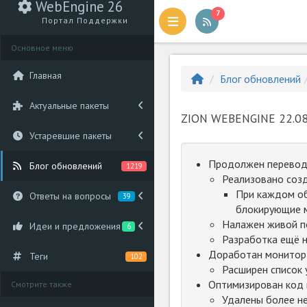
WebEngine 26
7
Портал Поддержки
Основное меню
Главная
Блог обновлений
Актуальные пакеты
ZION WEBENGINE 22.08
Устаревшие пакеты
Продолжен перевод
Блог обновлений
1219
Реализовано соз
При каждом об
Ответы на вопросы
39
блокирующие м
Налажен живой п
Идеи и предложения
6
Разработка ещё 
Доработан монитор 
Теги
102
Расширен список 
Оптимизирован код 
Смотрите также
Удалены более н