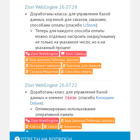
Zion WebEngine 26.07.29
Доработаны классы для управления базой
данных, корзиной для заказов, заказами,
способами оплаты (спасибо
Li:Store
):
Теперь для каждого способа оплаты
можно отдельно настроить скидку/наценку
не только на указанное число, но и на
указанный процент
Zion WebEngine
Zion Catalog
База данных/Таблицы данных
Интернет-магазин
Корзина для заказов
Скидки/Наценки
Способы оплаты
Zion WebEngine 26.07.22
Доработаны класс для управления базой
данных и элемент
(спасибо
Киокушин
Связи
Online
):
Оптимизировано использование
оперативной памяти
Zion WebEngine
База данных/Таблицы данных
Классы
Связи
Элементы
Что такое Классы?
ОТВЕТЫ НА ВОПРОСЫ